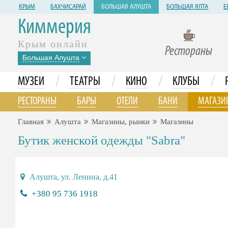
КРЫМ
БАХЧИСАРАЙ
БОЛЬШАЯ АЛУШТА
БОЛЬШАЯ ЯЛТА
Е
Киммерия
Крым онлайн
Рестораны
Большая Алушта
/
/
/
/
МУЗЕИ
ТЕАТРЫ
КИНО
КЛУБЫ
РЕСТОРАНЫ
БАРЫ
ОТЕЛИ
БАНИ
МАГАЗИ
Главная
Алушта
Магазины, рынки
Магазины
Бутик женской одежды "Sabra"
Алушта, ул. Ленина, д.41
+380 95 736 1918