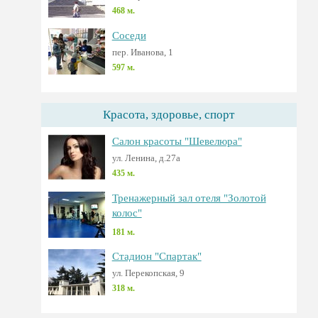
468 м.
Соседи
пер. Иванова, 1
597 м.
Красота, здоровье, спорт
Салон красоты "Шевелюра"
ул. Ленина, д.27а
435 м.
Тренажерный зал отеля "Золотой
колос"
181 м.
Стадион "Спартак"
ул. Перекопская, 9
318 м.