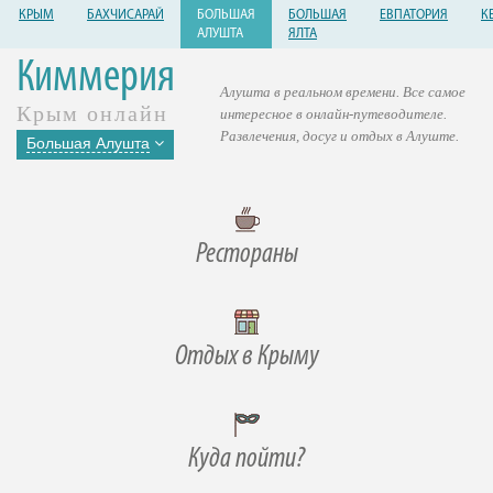
КРЫМ
БАХЧИСАРАЙ
БОЛЬШАЯ
БОЛЬШАЯ
ЕВПАТОРИЯ
К
АЛУШТА
ЯЛТА
Киммерия
Алушта в реальном времени. Все самое
Крым онлайн
интересное в онлайн-путеводителе.
Развлечения, досуг и отдых в Алуште.
Большая Алушта
Рестораны
Отдых в Крыму
Куда пойти?