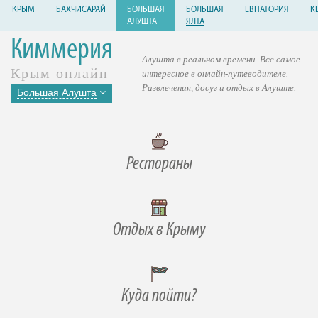
КРЫМ
БАХЧИСАРАЙ
БОЛЬШАЯ
БОЛЬШАЯ
ЕВПАТОРИЯ
К
АЛУШТА
ЯЛТА
Киммерия
Алушта в реальном времени. Все самое
Крым онлайн
интересное в онлайн-путеводителе.
Развлечения, досуг и отдых в Алуште.
Большая Алушта
Рестораны
Отдых в Крыму
Куда пойти?