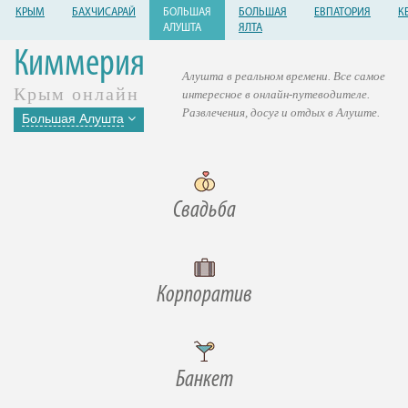
КРЫМ
БАХЧИСАРАЙ
БОЛЬШАЯ
БОЛЬШАЯ
ЕВПАТОРИЯ
К
АЛУШТА
ЯЛТА
Киммерия
Алушта в реальном времени. Все самое
Крым онлайн
интересное в онлайн-путеводителе.
Развлечения, досуг и отдых в Алуште.
Большая Алушта
Свадьба
Корпоратив
Банкет