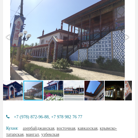
+7 (978) 872-96-88, +7 978 982 76 77
Кухня:
азербайджанская
,
восточная
,
кавказская
,
крымско-
татарская
,
мангал
,
узбекская