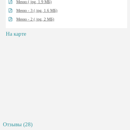
крымский хан и его приближенные. При большом желании, вы
Меню (.jpg, 1.9 MБ)
можете наблюдать салют в честь себя. Создается ощущение, что
Меню - 3 (.jpg, 1.6 MБ)
персоналу этого ресторана по силам абсолютно все.
Меню - 2 (.jpg, 2 MБ)
На карте
Отзывы (28)