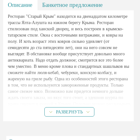
Описание
Банкетное предложение
Ресторан "Старый Крым" находится на двенадцатом километре
трассы Ялта-Алушта на южном берегу Крыма. Ресторан
стилизован под ханский дворец, и весь построен в крымско-
татарском стиле. Окна с восточными витражами, и ковры на
полу. И хоть возраст этих ковров сильно удивляет (от
семидесяти до ста пятидесяти лет), они на него совсем не
выглядят. В обстановке вообще присутствует довольно много
антиквариата. Надо отдать должное; смотрится все это более
чем уместно. В меню кроме плова и стандартных шашлыков вы
сможете найти люля-кебаб, чебуреки, конскую колбасу, и
жареную на гриле рыбу. Одна из особенностей этого ресторана
в том, что не используются замороженные продукты. Только
самое свежее мясо. Возможно вам придется немного дольше
ждать своего заказа, но вкус того стоит, а здешняя шурпа по
праву считается лучшей в Крыму. Отдельно можно рассказывать
про летнюю площадку, которая устроена на горном склоне,
РАЗВЕРНУТЬ
посреди небольшого парка, где разгуливают фазаны и павлины.
Если вам хочется, вы можете пригласить певцов с музыкантами,
или очаровательных танцовщиц, и наслаждаться трапезой под
приятную музыку, лежа на диванах, как в свое время это делал