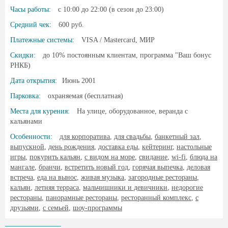
Часы работы:
c 10:00 до 22:00 (в сезон до 23:00)
Средний чек:
600 руб.
Платежные системы:
VISA / Mastercard, МИР
Скидки:
до 10% постоянным клиентам, программа "Ваш бонус
РНКБ)
Дата открытия:
Июнь 2001
Парковка:
охраняемая (бесплатная)
Места для курения:
На улице, оборудованное, веранда с
кальянами
Особенности:
для корпоратива
,
для свадьбы
,
банкетный зал
,
выпускной
,
день рождения
,
доставка еды
,
кейтеринг
,
настольные
игры
,
покурить кальян
,
с видом на море
,
свидание
,
wi-fi
,
блюда на
мангале
,
бранчи
,
встретить новый год
,
горячая выпечка
,
деловая
встреча
,
еда на вынос
,
живая музыка
,
загородные рестораны
,
кальян
,
летняя терраса
,
мальчишники и девичники
,
недорогие
рестораны
,
панорамные рестораны
,
ресторанный комплекс
,
с
друзьями
,
с семьей
,
шоу-программы