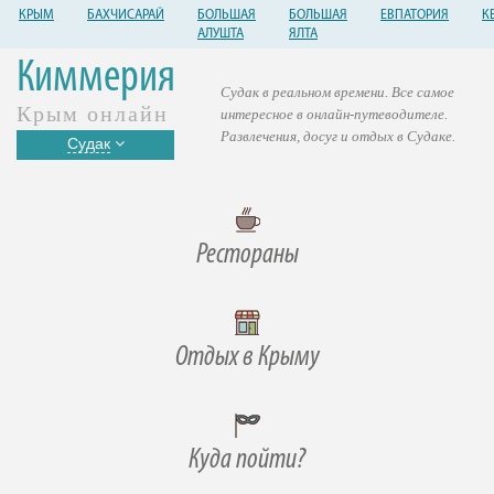
КРЫМ
БАХЧИСАРАЙ
БОЛЬШАЯ
БОЛЬШАЯ
ЕВПАТОРИЯ
К
АЛУШТА
ЯЛТА
Киммерия
Судак в реальном времени. Все самое
Крым онлайн
интересное в онлайн-путеводителе.
Развлечения, досуг и отдых в Судаке.
Судак
Рестораны
Отдых в Крыму
Куда пойти?