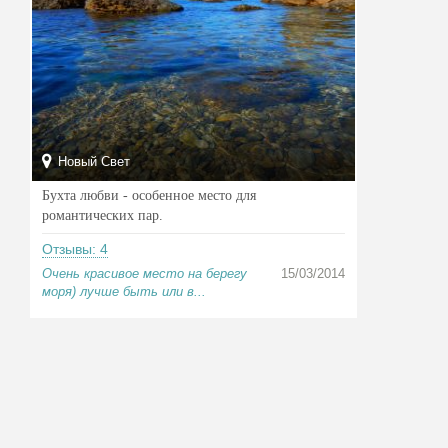
Новый Свет
Бухта любви - особенное место для
романтических пар.
Отзывы: 4
Очень красивое место на берегу
15/03/2014
моря) лучше быть или в...