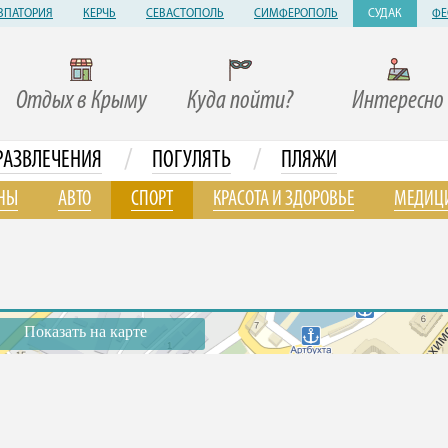
ВПАТОРИЯ
КЕРЧЬ
СЕВАСТОПОЛЬ
СИМФЕРОПОЛЬ
СУДАК
ФЕ
Отдых в Крыму
Куда пойти?
Интересно
/
/
РАЗВЛЕЧЕНИЯ
ПОГУЛЯТЬ
ПЛЯЖИ
НЫ
АВТО
СПОРТ
КРАСОТА И ЗДОРОВЬЕ
МЕДИЦ
Показать на карте