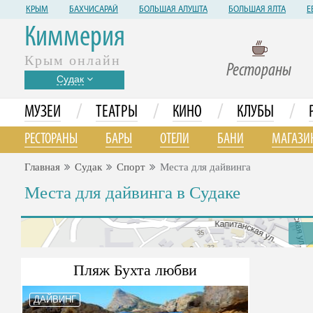
КРЫМ
БАХЧИСАРАЙ
БОЛЬШАЯ АЛУШТА
БОЛЬШАЯ ЯЛТА
Е
Киммерия
Крым онлайн
Рестораны
Судак
/
/
/
/
МУЗЕИ
ТЕАТРЫ
КИНО
КЛУБЫ
РЕСТОРАНЫ
БАРЫ
ОТЕЛИ
БАНИ
МАГАЗИ
Главная
Судак
Спорт
Места для дайвинга
Места для дайвинга в Судаке
Пляж Бухта любви
ДАЙВИНГ