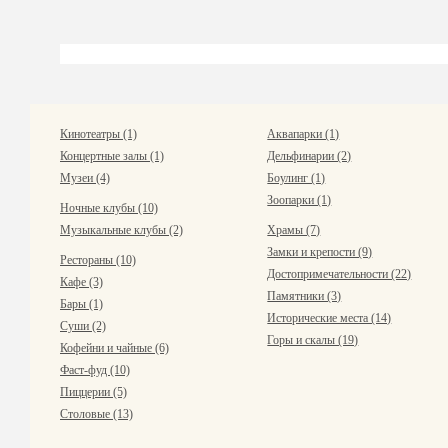
Кинотеатры (1)
Аквапарки (1)
Концертные залы (1)
Дельфинарии (2)
Музеи (4)
Боулинг (1)
Зоопарки (1)
Ночные клубы (10)
Музыкальные клубы (2)
Храмы (7)
Замки и крепости (9)
Рестораны (10)
Достопримечательности (22)
Кафе (3)
Памятники (3)
Бары (1)
Исторические места (14)
Суши (2)
Горы и скалы (19)
Кофейни и чайные (6)
Фаст-фуд (10)
Пиццерии (5)
Столовые (13)