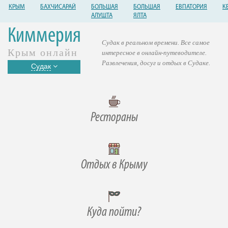
КРЫМ
БАХЧИСАРАЙ
БОЛЬШАЯ
БОЛЬШАЯ
ЕВПАТОРИЯ
К
АЛУШТА
ЯЛТА
Киммерия
Судак в реальном времени. Все самое
Крым онлайн
интересное в онлайн-путеводителе.
Развлечения, досуг и отдых в Судаке.
Судак
Рестораны
Отдых в Крыму
Куда пойти?