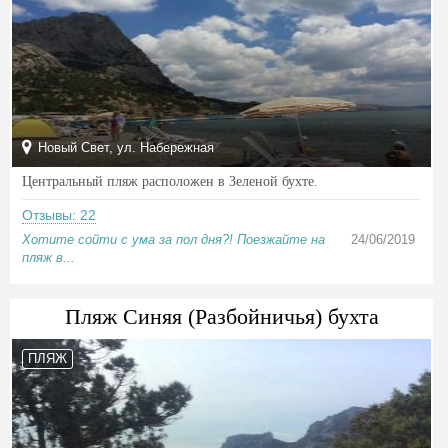
Новый Свет, ул. Набережная
Центральный пляж расположен в Зеленой бухте.
Отзывы: 22
Хотите сойти с ума за пол дня?! Поезжайте на
24/06/2019
пляж в...
Пляж Синяя (Разбойничья) бухта
ПЛЯЖ