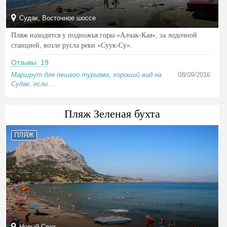
Судак, Восточное шоссе
Пляж находится у подножья горы «Алчак-Кая», за лодочной
станцией, возле русла реки «Суук-Су».
Отзывы: 19
Маршрут для пешего туризма, хороший вид на
08/09/2016
Судак, если...
Пляж Зеленая бухта
ПЛЯЖ
Новый Свет