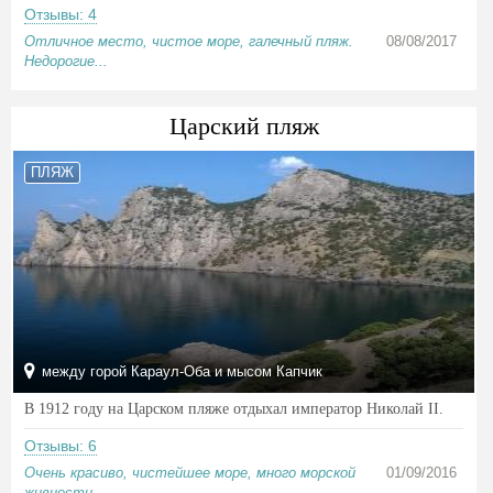
Отзывы: 4
Отличное место, чистое море, галечный пляж.
08/08/2017
Недорогие...
Царский пляж
ПЛЯЖ
между горой Караул-Оба и мысом Капчик
В 1912 году на Царском пляже отдыхал император Николай II.
Отзывы: 6
Очень красиво, чистейшее море, много морской
01/09/2016
живности,...