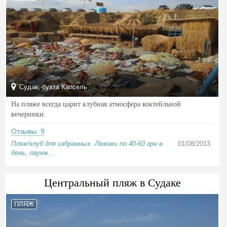
Судак, бухта Капсель
На пляже всегда царит клубная атмосфера коктейльной
вечеринки.
Отзывы: 9
Пляж/клуб для избранных. Лежаки по 40-60 грн в
01/08/2013
день, лаунж...
Центральный пляж в Судаке
ПЛЯЖ