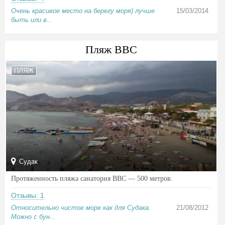
Очень красивое место на берегу моря) лучше
15/03/2014
быть или в...
Пляж ВВС
ПЛЯЖ
Судак
Протяженность пляжа санатория ВВС — 500 метров.
Отзывы: 1
Относительно чистое море как для Судака.
21/08/2012
Можно с бун...