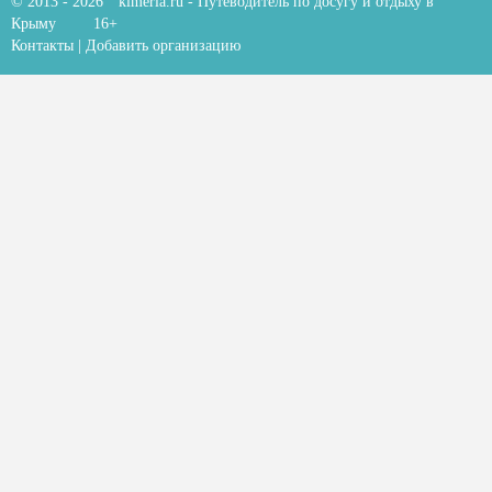
© 2013 - 2026
kimeria.ru
- Путеводитель по досугу и отдыху в
Крыму
16+
Контакты
|
Добавить организацию