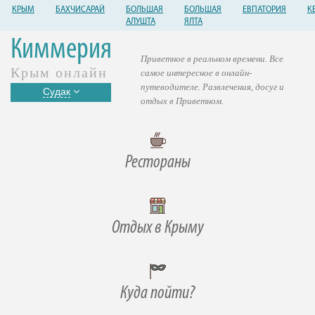
КРЫМ
БАХЧИСАРАЙ
БОЛЬШАЯ
БОЛЬШАЯ
ЕВПАТОРИЯ
К
АЛУШТА
ЯЛТА
Киммерия
Приветное в реальном времени. Все
Крым онлайн
самое интересное в онлайн-
путеводителе. Развлечения, досуг и
Судак
отдых в Приветном.
Рестораны
Отдых в Крыму
Куда пойти?