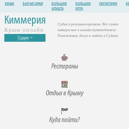
КРЫМ
БАХЧИСАРАЙ
БОЛЬШАЯ
БОЛЬШАЯ
ЕВПАТОРИЯ
К
АЛУШТА
ЯЛТА
Киммерия
Судак в реальном времени. Все самое
Крым онлайн
интересное в онлайн-путеводителе.
Развлечения, досуг и отдых в Судаке.
Судак
Рестораны
Отдых в Крыму
Куда пойти?