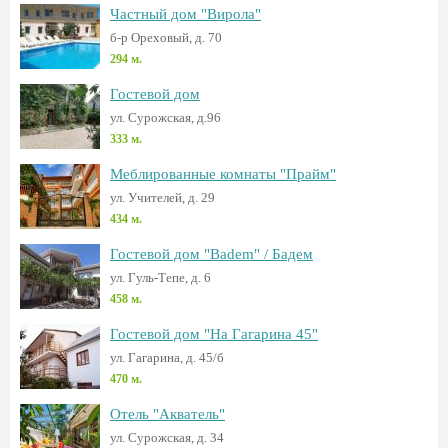
Частный дом "Вирола"
б-р Ореховый, д. 70
294 м.
Гостевой дом
ул. Сурожская, д.96
333 м.
Меблированные комнаты "Прайм"
ул. Учителей, д. 29
434 м.
Гостевой дом "Badem" / Бадем
ул. Гуль-Тепе, д. 6
458 м.
Гостевой дом "На Гагарина 45"
ул. Гагарина, д. 45/б
470 м.
Отель "Акватель"
ул. Сурожская, д. 34