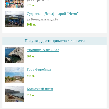
678 м.
Судакский Дельфинарий "Немо"
ул. Коммунальная, д.9а
1011 м.
Погулки, достопримечательности
Урочище Алчак-Кая
804 м.
Гора Фирейная
548 м.
Колхозный пляж
813 м.