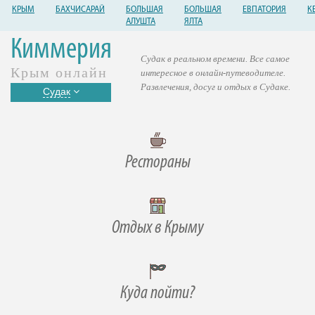
КРЫМ
БАХЧИСАРАЙ
БОЛЬШАЯ
БОЛЬШАЯ
ЕВПАТОРИЯ
К
АЛУШТА
ЯЛТА
Киммерия
Судак в реальном времени. Все самое
Крым онлайн
интересное в онлайн-путеводителе.
Развлечения, досуг и отдых в Судаке.
Судак
Рестораны
Отдых в Крыму
Куда пойти?