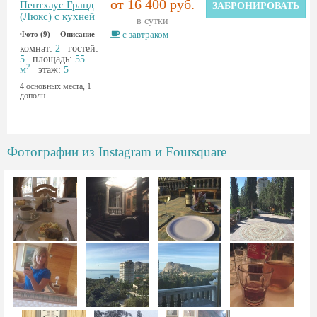
от 16 400 руб.
Пентхаус Гранд
ЗАБРОНИРОВАТЬ
(Люкс) с кухней
в сутки
с завтраком
Фото (9)
Описание
комнат:
2
гостей:
5
площадь:
55
2
м
этаж:
5
4 основных места, 1
дополн.
Фотографии из Instagram и Foursquare