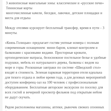
️ 3 живописные мангальные зоны: классические и «русские печи»
️ Теннисные корты
️ многочисленные качели, беседки, лавочки, детские площадки и
места для отдыха
Между отелями курсирует бесплатный трансфер, время в пути - 3
минуты.
«Князь Голицын» предлагает гостям уютные номера с полным
современным оснащением: мини-баром, климат-контролем и
балконами с красивыми видами. Просторные кровати,
ортопедические матрасы, белоснежное постельное белье и удобные
подушки, мебель из натурального дерева, балконы с видом на
море и горы. Роскошные завтраки по системе «Шведский стол»
входят в стоимость. Зеленая парковая территория отеля идеальна
для тихого отдыха в любое время года, а для деловых мероприятий
доступен конференц-зал на 100 человек с профессиональным
оборудованием. Бесплатные авторские экскурсии по поселку для
всех гостей и вечерний просмотр фильмов под открытым небом
не дадут скучать.
Рядом расположены магазины, аптеки, рыночек свежих сезонных