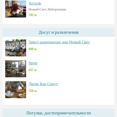
Ассоль
Новый Свет, Набережная
542 м.
Досуг и развлечения
Завод шампанских вин Новый Свет
898 м.
Sprut
637 м.
Диско Бар Спрут
556 м.
Погулки, достопримечательности