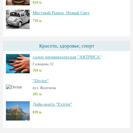
624 м.
Местный Рынок, Новый Свет
718 м.
Красота, здоровье, спорт
салон парикмахерская "АКТРИСА"
Галицина 32
764 м.
"Divine"
вул. Жовтнева
205 м.
Дайв-центр "Extrim"
839 м.