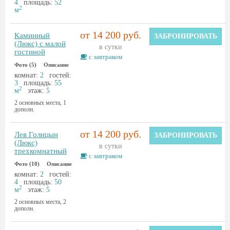
4
площадь:
52
2
м
от 14 200 руб.
Каминный
ЗАБРОНИРОВАТЬ
(Люкс) с малой
в сутки
гостиной
с завтраком
Фото (5)
Описание
комнат:
2
гостей:
3
площадь:
55
2
м
этаж:
5
2 основных места, 1
дополн.
от 14 200 руб.
Лев Голицын
ЗАБРОНИРОВАТЬ
(Люкс)
в сутки
трехкомнатный
с завтраком
Фото (10)
Описание
комнат:
2
гостей:
4
площадь:
50
2
м
этаж:
5
2 основных места, 2
дополн.