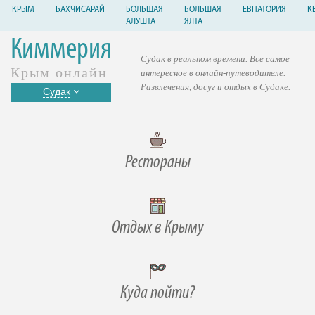
КРЫМ
БАХЧИСАРАЙ
БОЛЬШАЯ
БОЛЬШАЯ
ЕВПАТОРИЯ
К
АЛУШТА
ЯЛТА
Киммерия
Судак в реальном времени. Все самое
Крым онлайн
интересное в онлайн-путеводителе.
Развлечения, досуг и отдых в Судаке.
Судак
Рестораны
Отдых в Крыму
Куда пойти?