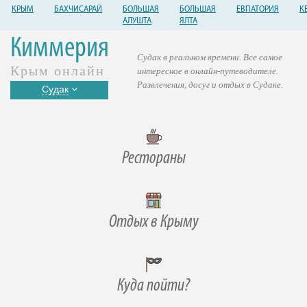
КРЫМ
БАХЧИСАРАЙ
БОЛЬШАЯ
БОЛЬШАЯ
ЕВПАТОРИЯ
К
АЛУШТА
ЯЛТА
Киммерия
Судак в реальном времени. Все самое
Крым онлайн
интересное в онлайн-путеводителе.
Развлечения, досуг и отдых в Судаке.
Судак
Рестораны
Отдых в Крыму
Куда пойти?