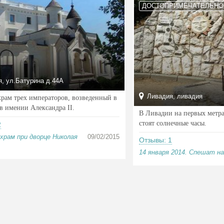
ДОСТОПРИМЕЧАТЕЛЬНО
, ул.Батурина д.44А
Ливадия, ливадия
рам трех императоров, возведенный в
 в имении Александра II.
В Ливадии на первых метр
стоят солнечные часы.
2
храм при дворце Николая
09/02/2015
Отзывы: 1
14 января 2014. Спешат на 