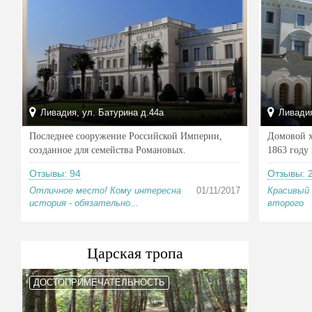
Ливадия, ул. Батурина д.44а
Ливадия
Последнее сооружение Российской Империи,
Домовой х
созданное для семейства Романовых.
1863 году
Отзывы: 94
Отзывы: 
Отличное место! Кому интересна
01/11/2017
Красивый 
история - обязательно...
второго
Царская тропа
ДОСТОПРИМЕЧАТЕЛЬНОСТЬ