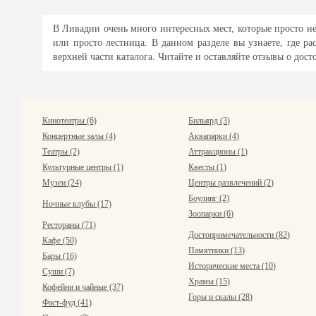
В Ливадии очень много интересных мест, которые просто не
или просто лестница. В данном разделе вы узнаете, где 
верхней части каталога. Читайте и оставляйте отзывы о дос
Кинотеатры (6)
Бильярд (3)
Концертные залы (4)
Аквапарки (4)
Театры (2)
Аттракционы (1)
Культурные центры (1)
Квесты (1)
Музеи (24)
Центры развлечений (2)
Боулинг (2)
Ночные клубы (17)
Зоопарки (6)
Рестораны (71)
Достопримечательности (82)
Кафе (50)
Памятники (13)
Бары (16)
Исторические места (10)
Суши (7)
Храмы (15)
Кофейни и чайные (37)
Горы и скалы (28)
Фаст-фуд (41)