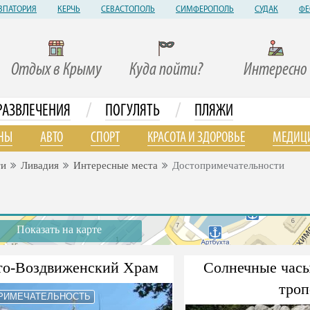
ВПАТОРИЯ
КЕРЧЬ
СЕВАСТОПОЛЬ
СИМФЕРОПОЛЬ
СУДАК
ФЕ
Отдых в Крыму
Куда пойти?
Интересно
/
/
РАЗВЛЕЧЕНИЯ
ПОГУЛЯТЬ
ПЛЯЖИ
НЫ
АВТО
СПОРТ
КРАСОТА И ЗДОРОВЬЕ
МЕДИЦ
ти
Ливадия
Интересные места
Достопримечательности
Показать на карте
то-Воздвиженский Храм
Солнечные часы
троп
РИМЕЧАТЕЛЬНОСТЬ