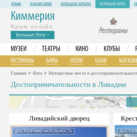
КРЫМ
БАХЧИСАРАЙ
БОЛЬШАЯ АЛУШТА
БОЛЬШАЯ ЯЛТА
Е
Киммерия
Крым онлайн
Рестораны
Большая Ялта
/
/
/
/
МУЗЕИ
ТЕАТРЫ
КИНО
КЛУБЫ
РЕСТОРАНЫ
БАРЫ
ОТЕЛИ
БАНИ
МАГАЗИ
Главная
Ялта
Интересные места и достопримечательнос
Достопримечательности в Ливадии
Ливадийский дворец
Крес
ДОСТОПРИМЕЧАТЕЛЬНОСТЬ
ДОСТОП