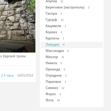
Алупка
11
СТЬ
Береговое (кастрополь)
2
Гаспра
1
Гурзуф
12
Кацивели
1
Кореиз
4
Курпаты
1
Ливадия
4
Массандра
6
ах Царской тропы
Мисхор
11
Никита
3
Ореанда
5
Отрадное
2,5 часа.
14/01/2014
1
Парковое
1
Симеиз
12
Форос
2
Ялта
43