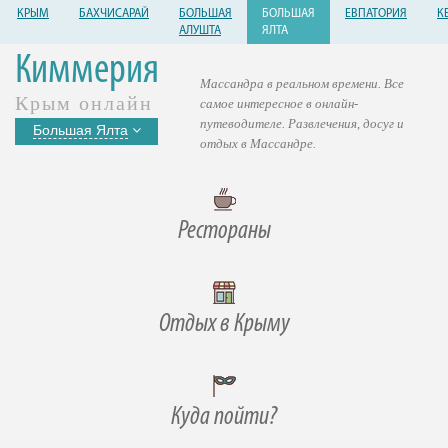
КРЫМ
БАХЧИСАРАЙ
БОЛЬШАЯ
БОЛЬШАЯ
ЕВПАТОРИЯ
К
АЛУШТА
ЯЛТА
Киммерия
Массандра в реальном времени. Все
Крым онлайн
самое интересное в онлайн-
путеводителе. Развлечения, досуг и
Большая Ялта
отдых в Массандре.
Рестораны
Отдых в Крыму
Куда пойти?