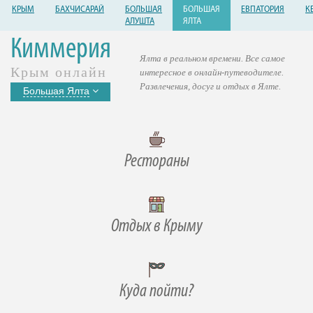
КРЫМ
БАХЧИСАРАЙ
БОЛЬШАЯ
БОЛЬШАЯ
ЕВПАТОРИЯ
К
АЛУШТА
ЯЛТА
Киммерия
Ялта в реальном времени. Все самое
Крым онлайн
интересное в онлайн-путеводителе.
Развлечения, досуг и отдых в Ялте.
Большая Ялта
Рестораны
Отдых в Крыму
Куда пойти?