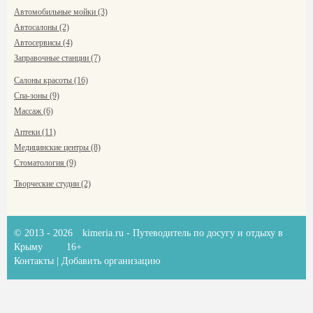
Автомобильные мойки (3)
Автосалоны (2)
Автосервисы (4)
Заправочные станции (7)
Салоны красоты (16)
Спа-зоны (9)
Массаж (6)
Аптеки (11)
Медицинские центры (8)
Стоматология (9)
Творческие студии (2)
© 2013 - 2026
kimeria.ru
- Путеводитель по досугу и отдыху в
Крыму
16+
Контакты
|
Добавить организацию