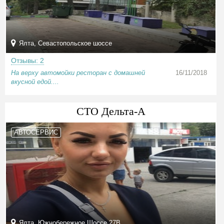
Ялта, Севастопольское шоссе
Отзывы: 2
На верху автомойки ресторан с домашней
16/11/2018
вкусной едой....
СТО Дельта-А
АВТОСЕРВИС
Ялта, Южнобережное Шоссе 27В