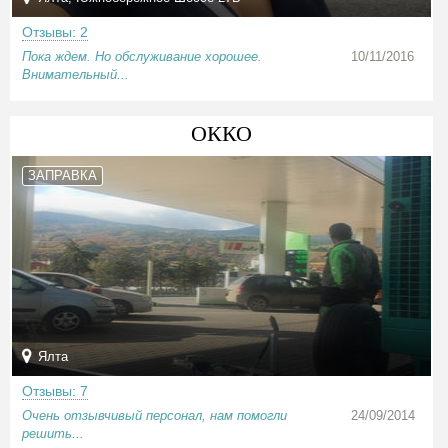
Отзывы: 2
Пока ждем. Но обслуживание хорошее.
10/11/2016
Внимательный...
ОККО
ЗАПРАВКА
Ялта
Отзывы: 7
Очень отзывчивый персонал, нам помогли
24/09/2014
решить...