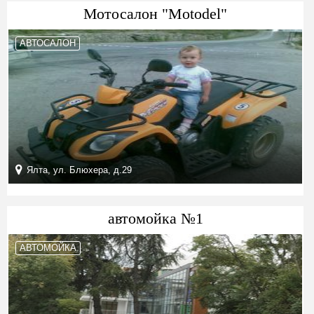
Мотосалон "Motodel"
АВТОСАЛОН
Ялта, ул. Блюхера, д.29
автомойка №1
АВТОМОЙКА