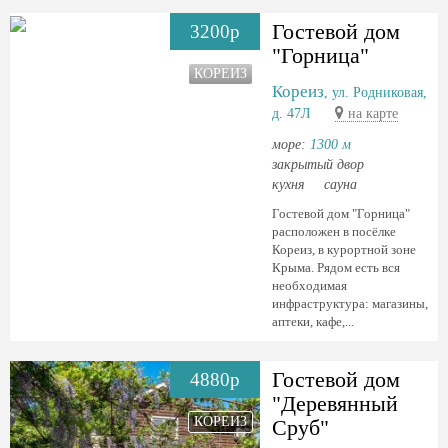
Гостевой дом
3200р
"Горница"
КОРЕИЗ
Кореиз
, ул. Родниковая,
д. 47Л
на карте
море:
1300 м
закрытый двор
кухня
сауна
Гостевой дом "Горница"
расположен в посёлке
Кореиз, в курортной зоне
Крыма. Рядом есть вся
необходимая
инфраструктура: магазины,
аптеки, кафе,...
Гостевой дом
4880р
"Деревянный
КОРЕИЗ
Сруб"