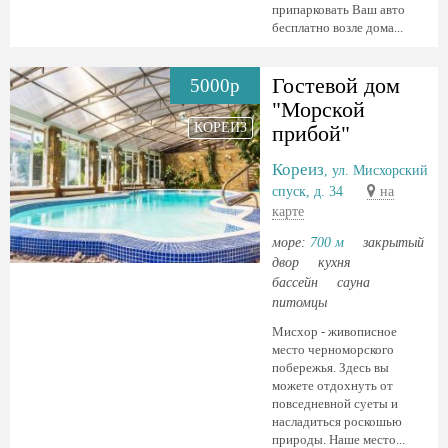
припарковать Ваш авто
бесплатно возле дома...
Гостевой дом
5000р
"Морской
КОРЕИЗ
прибой"
Кореиз
, ул. Мисхорский
спуск, д. 34
на
карте
море:
700 м
закрытый
двор
кухня
бассейн
сауна
питомцы
Мисхор - живописное
место черноморского
побережья. Здесь вы
можете отдохнуть от
повседневной суеты и
насладиться роскошью
природы. Наше место...