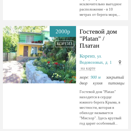
исключительно выгодное
расположение - в 10
метрах от берега моря,...
Гостевой дом
2000р
"Platan" /
КОРЕИЗ
Платан
Кореиз
, ул.
Водовозовых, д. 1
на карте
море:
900 м
закрытый
двор
кухня
питомцы
Гостевой дом "Platan"
находится в сердце
южного берега Крыма, в
местности, которая в
обиходе называется
"Мисхор". Здесь круглый
год царит особенный...