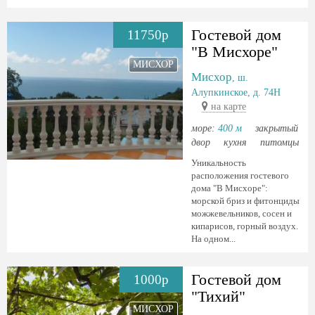
Гостевой дом
11750р
"В Мисхоре"
МИСХОР
Мисхор
, ш.
Алупкинское, д. 74Н
на карте
море:
400 м
закрытый
двор
кухня
питомцы
Уникальность
расположения гостевого
дома "В Мисхоре":
морской бриз и фитонциды
можжевельников, сосен и
кипарисов, горный воздух.
На одном...
Гостевой дом
1000р
"Тихий"
МИСХОР