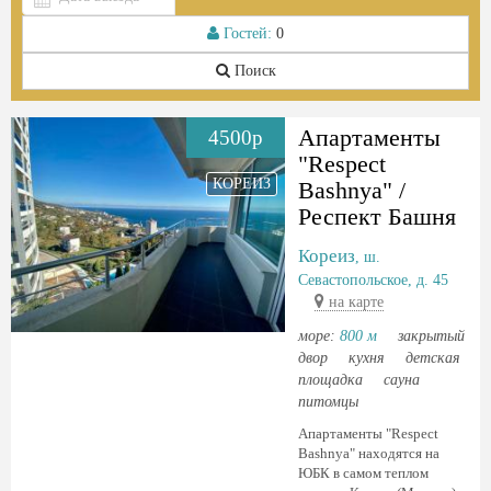
Гостей:
0
Поиск
Апартаменты
4500р
"Respect
КОРЕИЗ
Bashnya" /
Респект Башня
Кореиз
, ш.
Севастопольское, д. 45
на карте
море:
800 м
закрытый
двор
кухня
детская
площадка
сауна
питомцы
Апартаменты "Respect
Bashnya" находятся на
ЮБК в самом теплом