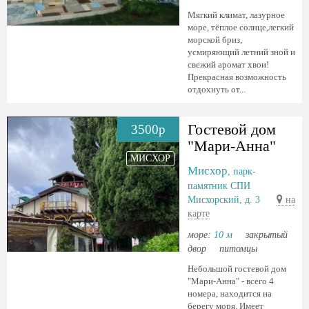
Мягкий климат, лазурное
море, тёплое солнце,легкий
морской бриз,
усмиряющий летний зной и
свежий аромат хвои!
Прекрасная возможность
отдохнуть от...
Гостевой дом
3500р
"Мари-Анна"
МИСХОР
Мисхор
, парк-
памятник СПИ
Мисхорский, д. 3
на
карте
море:
10 м
закрытый
двор
питомцы
Небольшой гостевой дом
"Мари-Анна" - всего 4
номера, находится на
берегу моря. Имеет