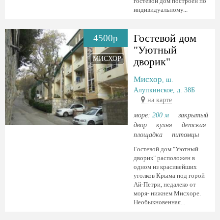
гостевой дом построен по
индивидуальному...
Гостевой дом
4500р
"Уютный
МИСХОР
дворик"
Мисхор
, ш.
Алупкинское, д. 38Б
на карте
море:
200 м
закрытый
двор
кухня
детская
площадка
питомцы
Гостевой дом "Уютный
дворик" расположен в
одном из красивейших
уголков Крыма под горой
Ай-Петри, недалеко от
моря- нижнем Мисхоре.
Необыкновенная...