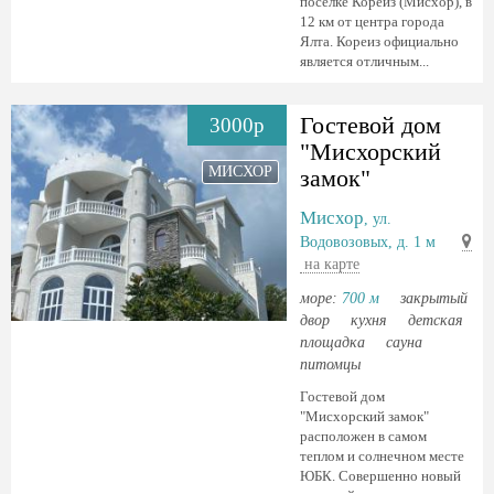
поселке Кореиз (Мисхор), в
12 км от центра города
Ялта. Кореиз официально
является отличным...
Гостевой дом
3000р
"Мисхорский
МИСХОР
замок"
Мисхор
, ул.
Водовозовых, д. 1 м
на карте
море:
700 м
закрытый
двор
кухня
детская
площадка
сауна
питомцы
Гостевой дом
"Мисхорский замок"
расположен в самом
теплом и солнечном месте
ЮБК. Совершенно новый