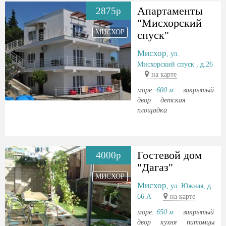
Апартаменты
2875р
"Мисхорский
МИСХОР
спуск"
Мисхор
, ул.
Мисхорский спуск , д.26
на карте
море:
600 м
закрытый
двор
детская
площадка
Гостевой дом
4000р
"Дагаз"
МИСХОР
Мисхор
, ул. Южная, д.
66 А
на карте
море:
650 м
закрытый
двор
кухня
питомцы