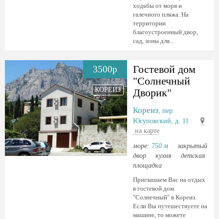
ходьбы от моря и
галечного пляжа. На
территории
благоустроенный двор,
сад, зоны для...
Гостевой дом
3500р
"Солнечный
КОРЕИЗ
Дворик"
Кореиз
, пер.
Юсуповский, д. 11
на карте
море:
750 м
закрытый
двор
кухня
детская
площадка
Приглашаем Вас на отдых
в гостевой дом
"Солнечный" в Кореиз.
Если Вы путешествуете на
машине, то можете