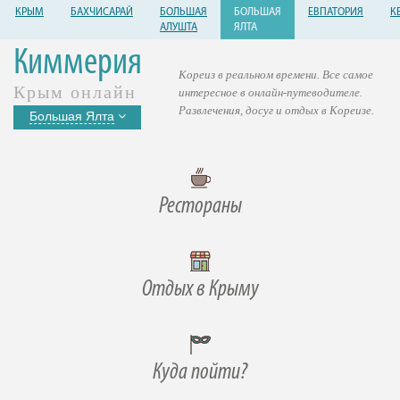
КРЫМ
БАХЧИСАРАЙ
БОЛЬШАЯ
БОЛЬШАЯ
ЕВПАТОРИЯ
К
АЛУШТА
ЯЛТА
Киммерия
Кореиз в реальном времени. Все самое
Крым онлайн
интересное в онлайн-путеводителе.
Развлечения, досуг и отдых в Кореизе.
Большая Ялта
Рестораны
Отдых в Крыму
Куда пойти?