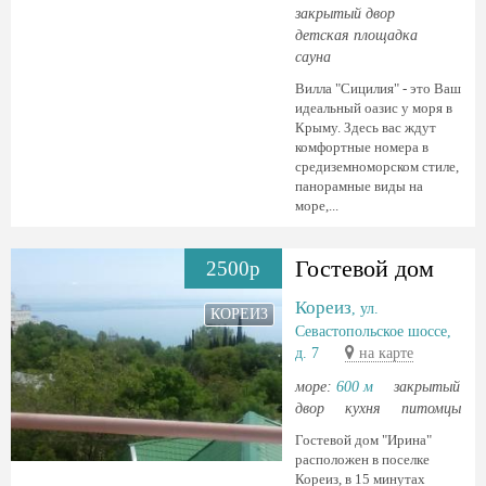
закрытый двор
детская площадка
сауна
Вилла "Сицилия" - это Ваш
идеальный оазис у моря в
Крыму. Здесь вас ждут
комфортные номера в
средиземноморском стиле,
панорамные виды на
море,...
Гостевой дом
2500р
Кореиз
, ул.
КОРЕИЗ
Севастопольское шоссе,
д. 7
на карте
море:
600 м
закрытый
двор
кухня
питомцы
Гостевой дом "Ирина"
расположен в поселке
Кореиз, в 15 минутах