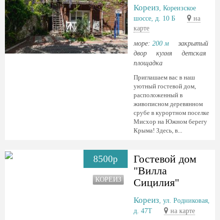
Кореиз
, Кореизское
шоссе, д. 10 Б
на
карте
море:
200 м
закрытый
двор
кухня
детская
площадка
Приглашаем вас в наш
уютный гостевой дом,
расположенный в
живописном деревянном
срубе в курортном поселке
Мисхор на Южном берегу
Крыма! Здесь, в...
Гостевой дом
8500р
"Вилла
КОРЕИЗ
Сицилия"
Кореиз
, ул. Родниковая,
д. 47Т
на карте