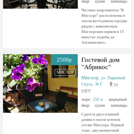
двор
кухня
питомцы
Частные апартаменты "В
Мисхоре" расположены в
тихом коттеджном городке
рядом с живописным
Мисхорским парком в 15
минутах ходьбы до
Алупкинского...
Гостевой дом
2500р
"Абрикос"
МИСХОР
Мисхор
, ул. Парковый
Спуск, 30 Г
на
карте
море:
250 м
закрытый
двор
кухня
питомцы
Сдается двухэтажный
домик в тихом зеленом
уголке Мисхора. Первый
этаж - двухкомнатный