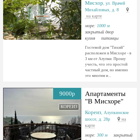
Мисхор
, ул. Врачей
Михайловых, д. 8
на карте
море:
1000 м
закрытый двор
кухня
питомцы
Гостевой дом "Тихий"
расположен в Мисхоре - в
3 км от Алупки. Прошу
учесть, что это простой
частный дом, но именно
это многим и...
Апартаменты
9000р
"В Мисхоре"
КОРЕИЗ
Кореиз
, Алупкинское
шоссе, д. 28р
на
карте
море:
300 м
закрытый