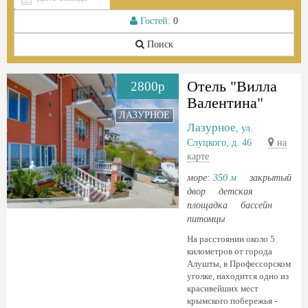
Гостей:
0
Поиск
Отель "Вилла
2800р
Валентина"
ЛАЗУРНОЕ
Лазурное
, ул.
Слуцкого, д. 46
на
карте
море:
350 м
закрытый
двор
детская
площадка
бассейн
питомцы
На расстоянии около 5
километров от города
Алушты, в Профессорском
уголке, находится одно из
красивейших мест
крымского побережья -