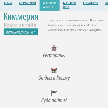
КРЫМ
БАХЧИСАРАЙ
БОЛЬШАЯ
БОЛЬШАЯ
ЕВПАТОРИЯ
К
АЛУШТА
ЯЛТА
Киммерия
Лазурное в реальном времени. Все самое
Крым онлайн
интересное в онлайн-путеводителе.
Развлечения, досуг и отдых в Лазурном.
Большая Алушта
Рестораны
Отдых в Крыму
Куда пойти?