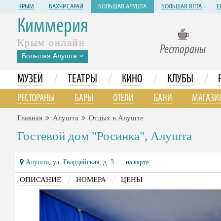
КРЫМ
БАХЧИСАРАЙ
БОЛЬШАЯ АЛУШТА
БОЛЬШАЯ ЯЛТА
Е
Киммерия
Крым онлайн
Рестораны
Большая Алушта
/
/
/
/
МУЗЕИ
ТЕАТРЫ
КИНО
КЛУБЫ
РЕСТОРАНЫ
БАРЫ
ОТЕЛИ
БАНИ
МАГАЗИ
Главная
Алушта
Отдых в Алуште
Гостевой дом "Росинка", Алушта
Алушта, ул. Гвардейская, д. 3
на карте
/
/
ОПИСАНИЕ
НОМЕРА
ЦЕНЫ