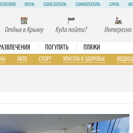
ВПАТОРИЯ
КЕРЧЬ
СЕВАСТОПОЛЬ
СИМФЕРОПОЛЬ
СУДАК
ФЕ
Отдых в Крыму
Куда пойти?
Интересно
/
/
РАЗВЛЕЧЕНИЯ
ПОГУЛЯТЬ
ПЛЯЖИ
НЫ
АВТО
СПОРТ
КРАСОТА И ЗДОРОВЬЕ
МЕДИЦ