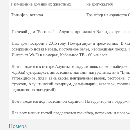
Размещение домашних животных
не допускается
Трансфер, встреча
Трансфер из аэропорта 
Гостевой дом "Росинка" г. Алушта, приглашает Вас отдохнуть на 
Наш дом построен в 2015 году. Номера двух- и трехместные. В ка
совершенно новая мебель, постельное белье, необходимая посуда, 
Интернет Wi-Fi в номерах, Кабельное ТВ - 60 каналов.
Дом находится в центре Алушты, между автовокзалом и набережной
ходьбы) супермаркет, автостоянка, магазин натуральных вин "Вин
аттракционов, ж/д и авиа кассы, центральный рынок, рестораны,
фруктов, Алуштинский аквариум, дельфинарий, аквапарк, тролле
однодневных экскурсий).
Дом находится под постоянной охраной. На территории поддержи
Для всех наших гостей предлагается трансфер, встречаем и прово
Номера