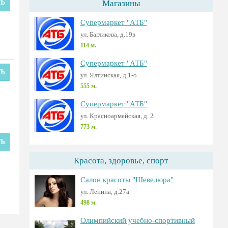
ТЬ
Магазины
Супермаркет "АТБ"
ул. Багликова, д.19в
114 м.
Супермаркет "АТБ"
ТЬ
ул. Ялтинская, д.1-о
555 м.
Супермаркет "АТБ"
ул. Красноармейская, д. 2
773 м.
ТЬ
Красота, здоровье, спорт
Салон красоты "Шевелюра"
ул. Ленина, д.27а
498 м.
Олимпийский учебно-спортивный