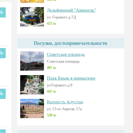
Дельфинарий "Акварель"
ТЬ
ул. Горького д.7Д
421 м.
Погулки, достопримечательности
ТЬ
Советская площадь
Советская площадь
407 м.
Парк Крым в миниатюре
ул.Горького д.9
447 м.
ТЬ
Крепость Алустон
ул. 15-го Апреля, 17а
520 м.