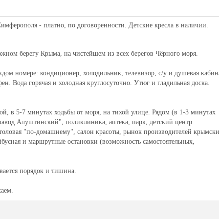
Симферополя - платно, по договоренности. Детские кресла в наличии.
южном берегу Крыма, на чистейшем из всех берегов Чёрного моря.
ждом номере: кондиционер, холодильник, телевизор, с/у и душевая кабин
фен. Вода горячая и холодная круглосуточно. Утюг и гладильная доска.
, в 5-7 минутах ходьбы от моря, на тихой улице. Рядом (в 1-3 минутах
завод Алуштинский", поликлиника, аптека, парк, детский центр
 столовая "по-домашнему", салон красоты, рынок производителей крымск
йбусная и маршрутные остановки (возможность самостоятельных,
вается порядок и тишина.
жаем.