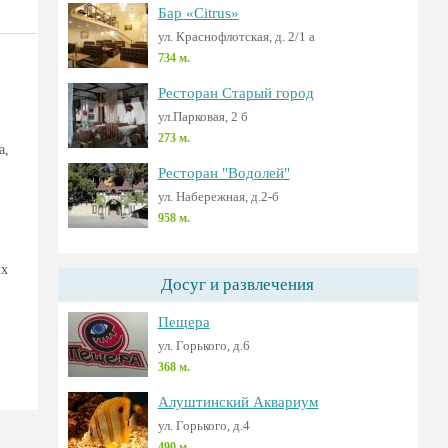
Бар «Citrus»
ул. Краснофлотская, д. 2/1 а
734 м.
Ресторан Старый город
ул.Парковая, 2 б
273 м.
а,
Ресторан "Водолей"
ул. Набережная, д.2-б
958 м.
их
Досуг и развлечения
Пещера
ул. Горького, д.6
368 м.
Алуштинский Аквариум
ул. Горького, д.4
490 м.