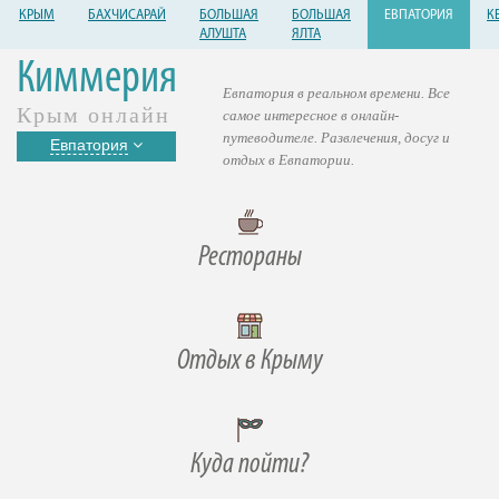
КРЫМ
БАХЧИСАРАЙ
БОЛЬШАЯ
БОЛЬШАЯ
ЕВПАТОРИЯ
К
АЛУШТА
ЯЛТА
Киммерия
Евпатория в реальном времени. Все
Крым онлайн
самое интересное в онлайн-
путеводителе. Развлечения, досуг и
Евпатория
отдых в Евпатории.
Рестораны
Отдых в Крыму
Куда пойти?