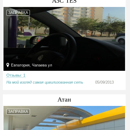
АЗС TES
ЗАПРАВКА
Евпатория, Чапаева ул
Отзывы: 1
На мой взгляд самая цивилизованная сеть
05/09/2013
Атан
ЗАПРАВКА