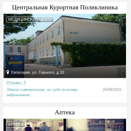
Центральная Курортная Поликлиника
МЕДИЦИНСКИЙ ЦЕНТР
Евпатория, ул. Горького, д.10
Отзывы: 3
Здание симпатичное, но судя по всему
26/09/2016
заброшенное,...
Аптека
АПТЕКА