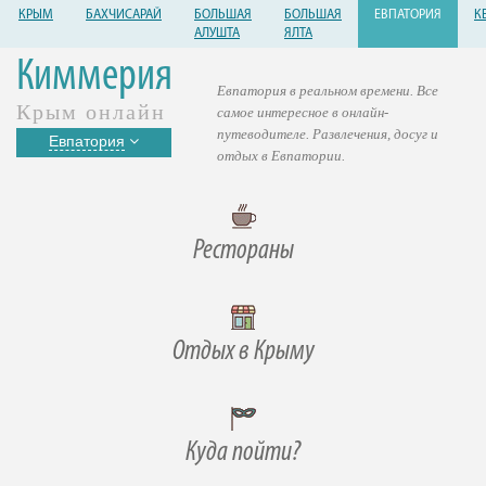
КРЫМ
БАХЧИСАРАЙ
БОЛЬШАЯ
БОЛЬШАЯ
ЕВПАТОРИЯ
К
АЛУШТА
ЯЛТА
Киммерия
Евпатория в реальном времени. Все
Крым онлайн
самое интересное в онлайн-
путеводителе. Развлечения, досуг и
Евпатория
отдых в Евпатории.
Рестораны
Отдых в Крыму
Куда пойти?