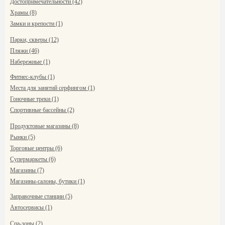
Достопримечательности (42)
Храмы (8)
Замки и крепости (1)
Парки, скверы (12)
Пляжи (46)
Набережные (1)
Фитнес-клубы (1)
Места для занятий серфингом (1)
Гоночные треки (1)
Спортивные бассейны (2)
Продуктовые магазины (8)
Рынки (5)
Торговые центры (6)
Супермаркеты (6)
Магазины (7)
Магазины-салоны, бутики (1)
Заправочные станции (5)
Автосервисы (1)
Спа-зоны (2)