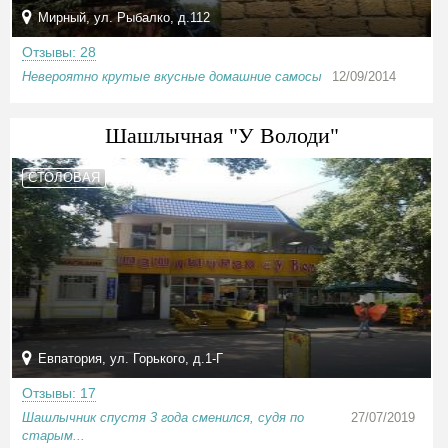
Мирный, ул. Рыбалко, д.112
Отзывы: 28
Невероятно крутые вкусные домашние самосы
12/09/2014
Шашлычная "У Володи"
СТОЛОВАЯ
Евпатория, ул. Горького, д.1-Г
Отзывы: 17
Шашлычник спустя 3 года сменился, судя по
27/07/2019
старым...