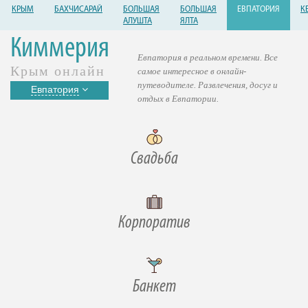
КРЫМ
БАХЧИСАРАЙ
БОЛЬШАЯ
БОЛЬШАЯ
ЕВПАТОРИЯ
К
АЛУШТА
ЯЛТА
Киммерия
Евпатория в реальном времени. Все
Крым онлайн
самое интересное в онлайн-
путеводителе. Развлечения, досуг и
Евпатория
отдых в Евпатории.
Свадьба
Корпоратив
Банкет