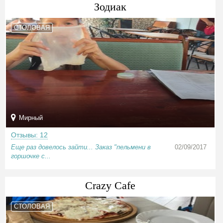
Зодиак
СТОЛОВАЯ
Мирный
Отзывы: 12
Еще раз довелось зайти... Заказ "пельмени в
02/09/2017
горшочке с...
Crazy Cafe
СТОЛОВАЯ