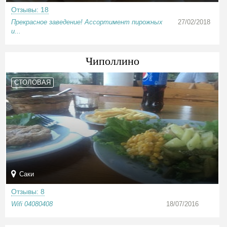
Отзывы: 18
Прекрасное заведение! Ассортимент пирожных
27/02/2018
и...
Чиполлино
СТОЛОВАЯ
Саки
Отзывы: 8
Wifi 04080408
18/07/2016