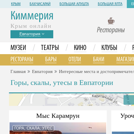
КРЫМ
БАХЧИСАРАЙ
БОЛЬШАЯ АЛУШТА
БОЛЬШАЯ ЯЛТА
Е
Киммерия
Крым онлайн
Рестораны
Евпатория
/
/
/
/
МУЗЕИ
ТЕАТРЫ
КИНО
КЛУБЫ
РЕСТОРАНЫ
БАРЫ
ОТЕЛИ
БАНИ
МАГАЗИ
Главная
Евпатория
Интересные места и достопримечате
Горы, скалы, утесы в Евпатории
Мыс Карамрун
Уро
ГОРА, СКАЛА, УТЕС