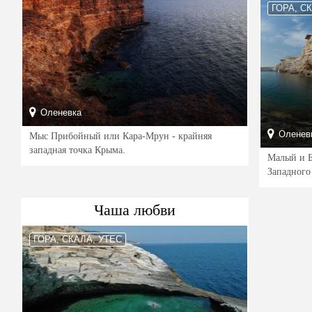
ГОРА, С
Оленевка
Оленев
Мыс Прибойный или Кара-Мрун - крайняя
западная точка Крыма.
Малый и 
Западного
Чаша любви
ГОРА, СКАЛА, УТЕС