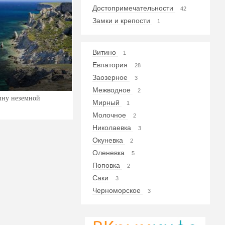
Достопримечательности
42
Замки и крепости
1
Витино
1
Евпатория
28
Заозерное
3
Межводное
2
ину неземной
Мирный
1
Молочное
2
Николаевка
3
Окуневка
2
Оленевка
5
Поповка
2
Саки
3
Черноморское
3