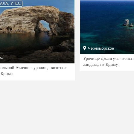
КАЛА, УТЕС
Черноморское
ка
Урочище Джангуль - воист
ландшафт в Крыму.
Большой Атлеши - урочища-визитки
 Крыма.