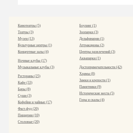
Кинотеатры (5)
Боулинг (1)
Театры (3)
Зоопарки (3)
Музеи (13)
Дельфинарии (1)
Культурные центры (1)
Аттракционы (2)
Концертные залы (4)
Центры развлечений (3)
Аквапарки (1)
Ночные клубы (17)
Музыкальные клубы (3)
Достопримечательности (42)
Храмы (8)
Рестораны (25)
Замки и крепости (1)
Кафе (33)
Памятники (9)
Бары (8)
Исторические места (5)
Суши (3)
Горы и скалы (4)
Кофейни и чайные (17)
Фаст-фуд (20)
Пиццерии (10)
Столовые (20)