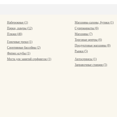
Набережные (1)
Магазины-салоны, бутики (1)
Парки, скверы (12)
Супермаркеты (6)
Пляжи (46)
Магазины (7)
Торговые центры (6)
Гоночные треки (1)
Продуктовые магазины (8)
Спортивные бассейны (2)
Рынки (5)
Фитнес-клубы (1)
Места для занятий серфингом (1)
Автосервисы (1)
Заправочные станции (5)