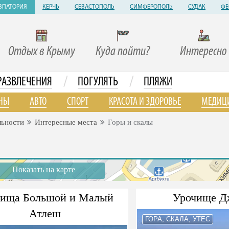
ВПАТОРИЯ
КЕРЧЬ
СЕВАСТОПОЛЬ
СИМФЕРОПОЛЬ
СУДАК
ФЕ
Отдых в Крыму
Куда пойти?
Интересно
/
/
РАЗВЛЕЧЕНИЯ
ПОГУЛЯТЬ
ПЛЯЖИ
НЫ
АВТО
СПОРТ
КРАСОТА И ЗДОРОВЬЕ
МЕДИЦ
льности
Интересные места
Горы и скалы
Показать на карте
чища Большой и Малый
Урочище Д
Атлеш
ГОРА, СКАЛА, УТЕС