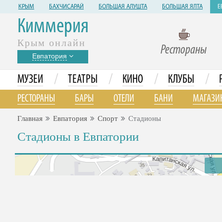
КРЫМ
БАХЧИСАРАЙ
БОЛЬШАЯ АЛУШТА
БОЛЬШАЯ ЯЛТА
Е
Киммерия
Крым онлайн
Рестораны
Евпатория
/
/
/
/
МУЗЕИ
ТЕАТРЫ
КИНО
КЛУБЫ
РЕСТОРАНЫ
БАРЫ
ОТЕЛИ
БАНИ
МАГАЗИ
Главная
Евпатория
Спорт
Стадионы
Стадионы в Евпатории