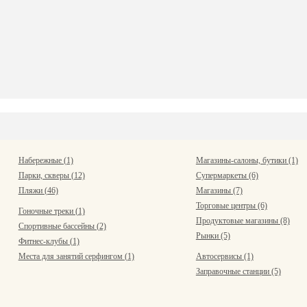
Набережные (1)
Магазины-салоны, бутики (1)
Парки, скверы (12)
Супермаркеты (6)
Пляжи (46)
Магазины (7)
Торговые центры (6)
Гоночные треки (1)
Продуктовые магазины (8)
Спортивные бассейны (2)
Рынки (5)
Фитнес-клубы (1)
Места для занятий серфингом (1)
Автосервисы (1)
Заправочные станции (5)