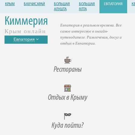
КРЫМ
БАХЧИСАРАЙ
БОЛЬШАЯ
БОЛЬШАЯ
ЕВПАТОРИЯ
К
АЛУШТА
ЯЛТА
Киммерия
Евпатория в реальном времени. Все
Крым онлайн
самое интересное в онлайн-
путеводителе. Развлечения, досуг и
Евпатория
отдых в Евпатории.
Рестораны
Отдых в Крыму
Куда пойти?