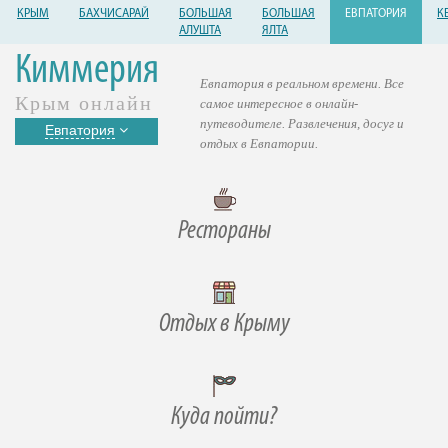
КРЫМ
БАХЧИСАРАЙ
БОЛЬШАЯ
БОЛЬШАЯ
ЕВПАТОРИЯ
К
АЛУШТА
ЯЛТА
Киммерия
Евпатория в реальном времени. Все
Крым онлайн
самое интересное в онлайн-
путеводителе. Развлечения, досуг и
Евпатория
отдых в Евпатории.
Рестораны
Отдых в Крыму
Куда пойти?