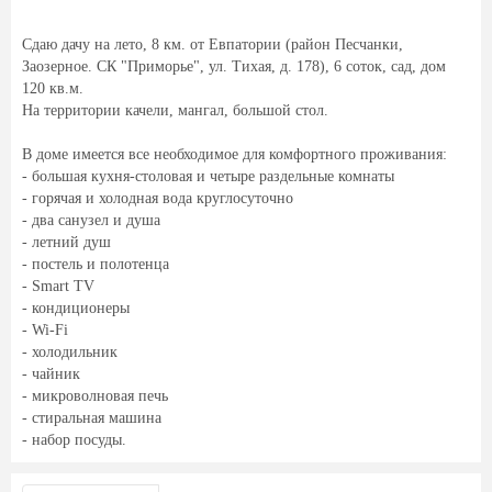
Сдаю дачу на лето, 8 км. от Евпатории (район Песчанки,
Заозерное. СК "Приморье", ул. Тихая, д. 178), 6 соток, сад, дом
120 кв.м.
На территории качели, мангал, большой стол.
В доме имеется все необходимое для комфортного проживания:
- большая кухня-столовая и четыре раздельные комнаты
- горячая и холодная вода круглосуточно
- два санузел и душа
- летний душ
- постель и полотенца
- Smart TV
- кондиционеры
- Wi-Fi
- холодильник
- чайник
- микроволновая печь
- стиральная машина
- набор посуды.