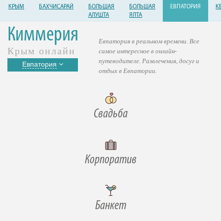
КРЫМ
БАХЧИСАРАЙ
БОЛЬШАЯ
БОЛЬШАЯ
ЕВПАТОРИЯ
К
АЛУШТА
ЯЛТА
Киммерия
Евпатория в реальном времени. Все
Крым онлайн
самое интересное в онлайн-
путеводителе. Развлечения, досуг и
Евпатория
отдых в Евпатории.
Свадьба
Корпоратив
Банкет