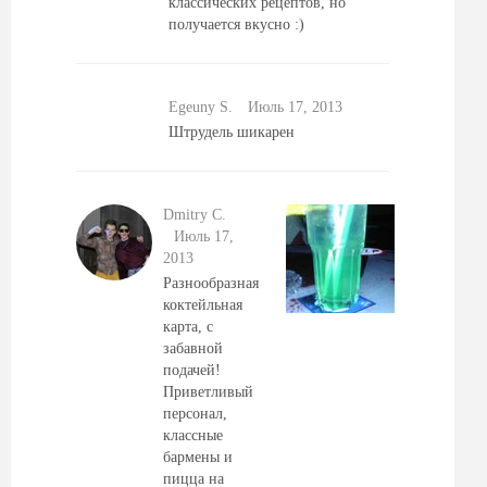
классических рецептов, но
получается вкусно :)
Egeuny S.
Июль 17, 2013
Штрудель шикарен
Dmitry C.
Июль 17,
2013
Разнообразная
коктейльная
карта, с
забавной
подачей!
Приветливый
персонал,
классные
бармены и
пицца на