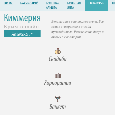
КРЫМ
БАХЧИСАРАЙ
БОЛЬШАЯ
БОЛЬШАЯ
ЕВПАТОРИЯ
К
АЛУШТА
ЯЛТА
Киммерия
Евпатория в реальном времени. Все
Крым онлайн
самое интересное в онлайн-
путеводителе. Развлечения, досуг и
Евпатория
отдых в Евпатории.
Свадьба
Корпоратив
Банкет