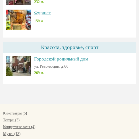
232 м.
Фуршет
159 м.
Красота, здоровье, спорт
Городской родильный дом
ул. Революции, д.60
269 м.
Кинотеатры (5)
Театры (3)
Концертные залы (4)
Музеи (13)