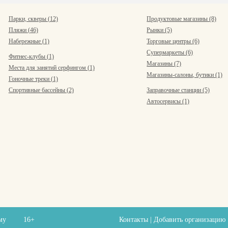
Парки, скверы (12)
Продуктовые магазины (8)
Пляжи (46)
Рынки (5)
Набережные (1)
Торговые центры (6)
Супермаркеты (6)
Фитнес-клубы (1)
Магазины (7)
Места для занятий серфингом (1)
Магазины-салоны, бутики (1)
Гоночные треки (1)
Спортивные бассейны (2)
Заправочные станции (5)
Автосервисы (1)
ыму
16+
Контакты
|
Добавить организацию