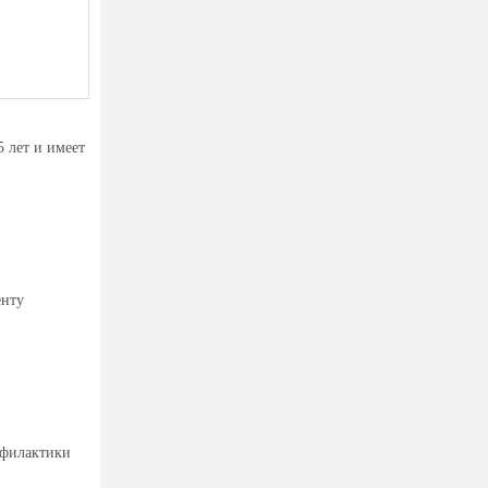
 лет и имеет
енту
офилактики