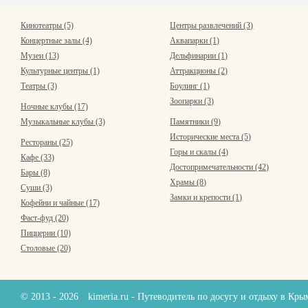
Кинотеатры (5)
Центры развлечений (3)
Концертные залы (4)
Аквапарки (1)
Музеи (13)
Дельфинарии (1)
Культурные центры (1)
Аттракционы (2)
Театры (3)
Боулинг (1)
Зоопарки (3)
Ночные клубы (17)
Музыкальные клубы (3)
Памятники (9)
Исторические места (5)
Рестораны (25)
Горы и скалы (4)
Кафе (33)
Достопримечательности (42)
Бары (8)
Храмы (8)
Суши (3)
Замки и крепости (1)
Кофейни и чайные (17)
Фаст-фуд (20)
Пиццерии (10)
Столовые (20)
© 2013 - 2026
kimeria.ru
- Путеводитель по досугу и отдыху в Кр