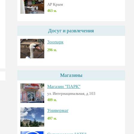
АР Крым
463 м.
Досуг и развлечения
Зоопарк
296 м.
Магазины
Магазин "ПАРК"
ул. Интернацинальная, д.103
409 м.
Универмаг
497 м.