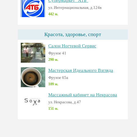
Супермаркет "АТБ"
ул. Интернациональная, д.124в
442 м.
Красота, здоровье, спорт
Салон Ногтевой Сервис
Фрунзе 41
290 м.
Мастерская Идеального Взгляда
Фрунзе 65а
109 м.
Массажный кабинет на Некрасова
ул. Некрасова, д.47
151 м.