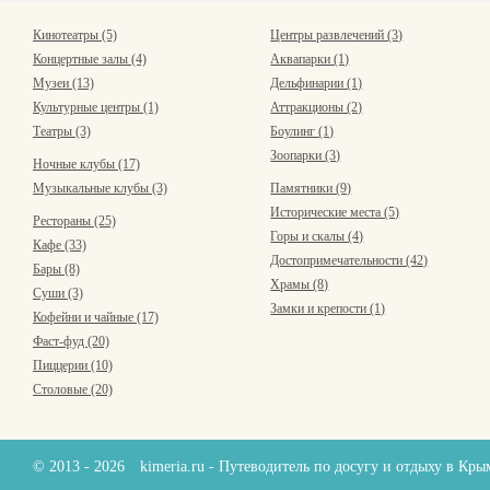
Кинотеатры (5)
Центры развлечений (3)
Концертные залы (4)
Аквапарки (1)
Музеи (13)
Дельфинарии (1)
Культурные центры (1)
Аттракционы (2)
Театры (3)
Боулинг (1)
Зоопарки (3)
Ночные клубы (17)
Музыкальные клубы (3)
Памятники (9)
Исторические места (5)
Рестораны (25)
Горы и скалы (4)
Кафе (33)
Достопримечательности (42)
Бары (8)
Храмы (8)
Суши (3)
Замки и крепости (1)
Кофейни и чайные (17)
Фаст-фуд (20)
Пиццерии (10)
Столовые (20)
© 2013 - 2026
kimeria.ru
- Путеводитель по досугу и отдыху в Кр