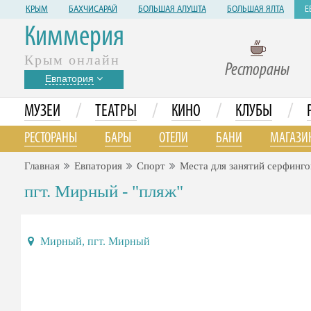
КРЫМ
БАХЧИСАРАЙ
БОЛЬШАЯ АЛУШТА
БОЛЬШАЯ ЯЛТА
Е
Киммерия
Крым онлайн
Рестораны
Евпатория
/
/
/
/
МУЗЕИ
ТЕАТРЫ
КИНО
КЛУБЫ
РЕСТОРАНЫ
БАРЫ
ОТЕЛИ
БАНИ
МАГАЗИ
Главная
Евпатория
Спорт
Места для занятий серфинг
пгт. Мирный - "пляж"
Мирный, пгт. Мирный