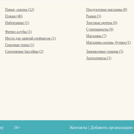
Парки, скверы (12)
Продуктовые магазины (8)
Пляжи (46)
Рынки (5)
Набережные (1)
Торговые центры (6)
Супермаркеты (6)
Фитнес-клубы (1)
Магазины (7)
Места для занятий серфингом (1)
Магазины-салоны, бутики (1)
Гоночные треки (1)
Спортивные бассейны (2)
Заправочные станции (5)
Автосервисы (1)
ыму
16+
Контакты
|
Добавить организацию