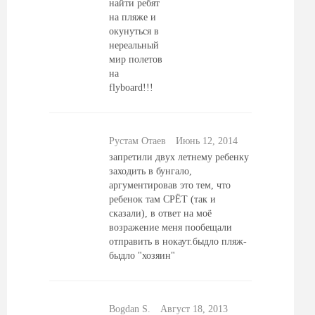
найти ребят
на пляже и
окунуться в
нереальный
мир полетов
на
flyboard!!!
Рустам Отаев
Июнь 12, 2014
запретили двух летнему ребенку
заходить в бунгало,
аргументировав это тем, что
ребенок там СРЁТ (так и
сказали), в ответ на моё
возражение меня пообещали
отправить в нокаут.быдло пляж-
быдло "хозяин"
Bogdan S.
Август 18, 2013