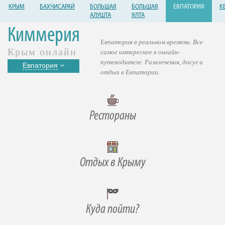
КРЫМ
БАХЧИСАРАЙ
БОЛЬШАЯ
БОЛЬШАЯ
ЕВПАТОРИЯ
К
АЛУШТА
ЯЛТА
Киммерия
Евпатория в реальном времени. Все
Крым онлайн
самое интересное в онлайн-
путеводителе. Развлечения, досуг и
Евпатория
отдых в Евпатории.
Рестораны
Отдых в Крыму
Куда пойти?