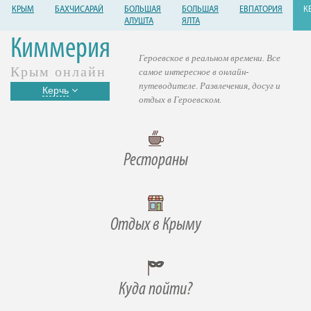
КРЫМ
БАХЧИСАРАЙ
БОЛЬШАЯ
БОЛЬШАЯ
ЕВПАТОРИЯ
К
АЛУШТА
ЯЛТА
Киммерия
Героевское в реальном времени. Все
Крым онлайн
самое интересное в онлайн-
путеводителе. Развлечения, досуг и
Керчь
отдых в Героевском.
Рестораны
Отдых в Крыму
Куда пойти?