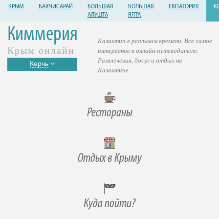
КРЫМ
БАХЧИСАРАЙ
БОЛЬШАЯ
БОЛЬШАЯ
ЕВПАТОРИЯ
К
АЛУШТА
ЯЛТА
Киммерия
Казантип в реальном времени. Все самое
Крым онлайн
интересное в онлайн-путеводителе.
Развлечения, досуг и отдых на
Керчь
Казантипе.
Рестораны
Отдых в Крыму
Куда пойти?