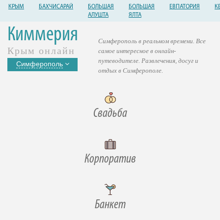
КРЫМ
БАХЧИСАРАЙ
БОЛЬШАЯ
БОЛЬШАЯ
ЕВПАТОРИЯ
К
АЛУШТА
ЯЛТА
Киммерия
Симферополь в реальном времени. Все
Крым онлайн
самое интересное в онлайн-
путеводителе. Развлечения, досуг и
Симферополь
отдых в Симферополе.
Свадьба
Корпоратив
Банкет