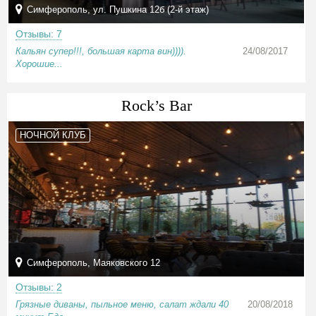
Симферополь, ул. Пушкина 12б (2-й этаж)
Отзывы: 7
Кальян супер!!!, большая карта вин)))).
24/08/2017
Хорошие...
Rock’s Bar
НОЧНОЙ КЛУБ
Симферополь, Маяковского 12
Отзывы: 2
Грязные диваны, пыльное меню, салат ждали 40
20/08/2018