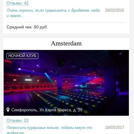
Отзывы: 42
Очень хорошо, если сравнивать с Бродвеем -небо
28/02/2016
и земля...
Средний чек:
90 руб.
Amsterdam
НОЧНОЙ КЛУБ
Симферополь, Ул.Карла Маркса, д. 29
Отзывы: 22
Попросили курвуазье коньяк, подали какую то
19/03/2017
жидкость,...