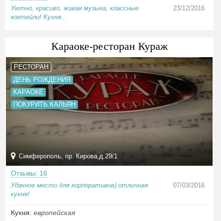
Уютно, красиво, живая музыка, классные
23/12/2016
коктейли! Кухня...
Караоке-ресторан Кураж
РЕСТОРАН
ДЕНЬ РОЖДЕНИЯ
КАРАОКЕ
ПОКУРИТЬ КАЛЬЯН
Симферополь, пр. Кирова,д.29/1
Отзывы: 16
Удачное место для корпоративов) отличная
07/03/2016
кухня!
Кухня:
европейская