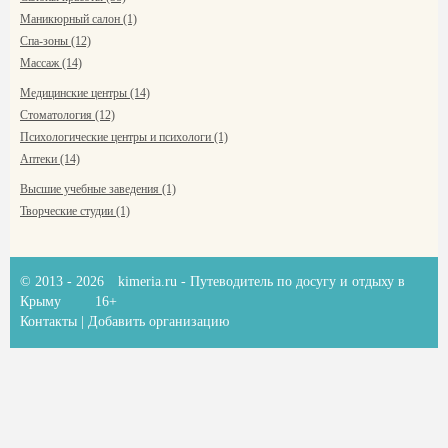
Маникюрный салон (1)
Спа-зоны (12)
Массаж (14)
Медицинские центры (14)
Стоматология (12)
Психологические центры и психологи (1)
Аптеки (14)
Высшие учебные заведения (1)
Творческие студии (1)
© 2013 - 2026
kimeria.ru
- Путеводитель по досугу и отдыху в
Крыму
16+
Контакты
|
Добавить организацию