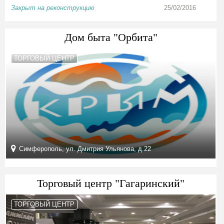
Закрыт на реконструкцию
25/02/2016
Дом быта "Орбита"
ТОРГОВЫЙ ЦЕНТР
Симферополь, ул. Дмитрия Ульянова, д.22
Торговый центр "Гагаринский"
ТОРГОВЫЙ ЦЕНТР