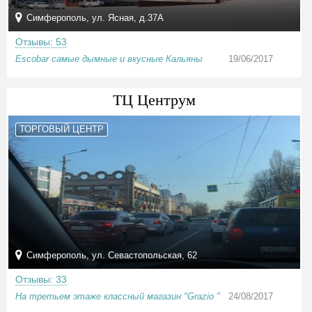
Симферополь, ул. Ясная, д.37А
Отзывы: 53
Escobar самые дымные и вкусные Кальяны
19/06/2017
ТЦ Центрум
ТОРГОВЫЙ ЦЕНТР
Симферополь, ул. Севастопольская, 62
Отзывы: 33
На третьем этаже классный магазин "Grazio "
24/08/2017