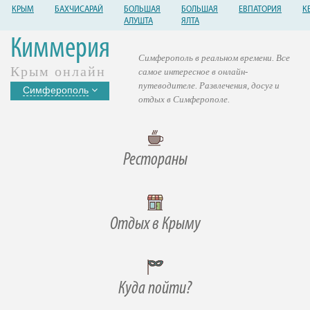
КРЫМ
БАХЧИСАРАЙ
БОЛЬШАЯ
БОЛЬШАЯ
ЕВПАТОРИЯ
К
АЛУШТА
ЯЛТА
Киммерия
Симферополь в реальном времени. Все
Крым онлайн
самое интересное в онлайн-
путеводителе. Развлечения, досуг и
Симферополь
отдых в Симферополе.
Рестораны
Отдых в Крыму
Куда пойти?