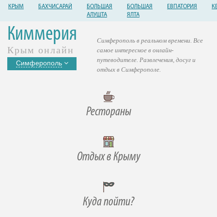
КРЫМ
БАХЧИСАРАЙ
БОЛЬШАЯ
БОЛЬШАЯ
ЕВПАТОРИЯ
К
АЛУШТА
ЯЛТА
Киммерия
Симферополь в реальном времени. Все
Крым онлайн
самое интересное в онлайн-
путеводителе. Развлечения, досуг и
Симферополь
отдых в Симферополе.
Рестораны
Отдых в Крыму
Куда пойти?