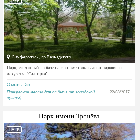
ПАРК
Симферополь, пр.Вернадского
Парк, созданный на базе парка-памятника садово-паркового
искусства "Салгирка".
Отзывы: 35
Прекрасное место для отдыха от городской
22/08/2017
суеты)
Парк имени Тренёва
ПАРК