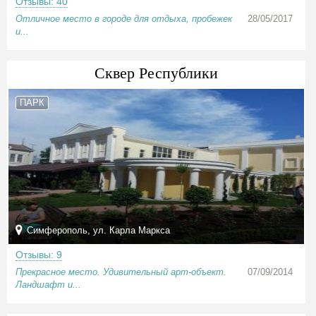
Отзывы: 40
Отличное место в городе для отдыха, пробежек
28/05/2017
и...
Сквер Республики
ПАРК
Симферополь, ул. Карла Маркса
Отзывы: 9
Прекрасное место. Удивительный арт-объект.
07/09/2014
Ландшафт и...