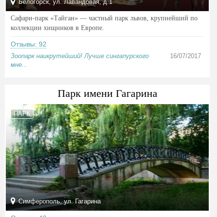
Белогорск, ул. Лавандовая, д.1
Сафари-парк «Тайган» — частный парк львов, крупнейший по
коллекции хищников в Европе.
Отзывы: 92
Зоопарк наикрутейший! Лучше сингапурского
16/07/2017
мне...
Парк имени Гагарина
ПАРК
Симферополь, ул. Гагарина