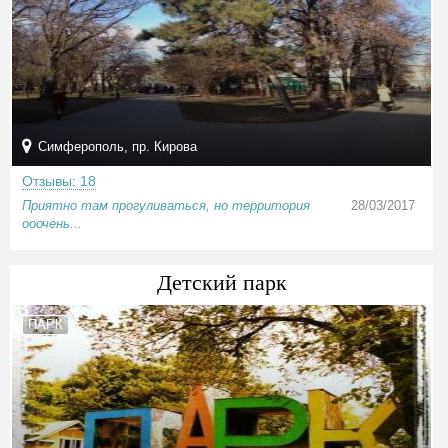
Симферополь, пр. Кирова
Отзывы: 18
Приятно там прогуливаться, но территория
28/03/2017
ооочень...
Детский парк
ПАРК