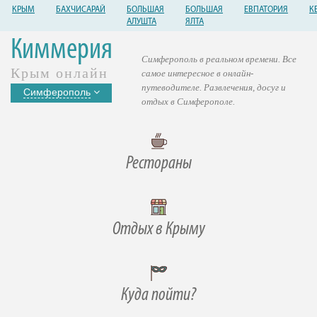
КРЫМ
БАХЧИСАРАЙ
БОЛЬШАЯ
БОЛЬШАЯ
ЕВПАТОРИЯ
К
АЛУШТА
ЯЛТА
Киммерия
Симферополь в реальном времени. Все
Крым онлайн
самое интересное в онлайн-
путеводителе. Развлечения, досуг и
Симферополь
отдых в Симферополе.
Рестораны
Отдых в Крыму
Куда пойти?