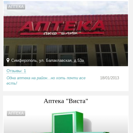
АПТЕКА
Симферополь, ул. Балаклавская, д.53а
Отзывы: 1
Одна аптека на район...но хоть почти все
18/01/2013
есть!
Аптека "Виста"
АПТЕКА