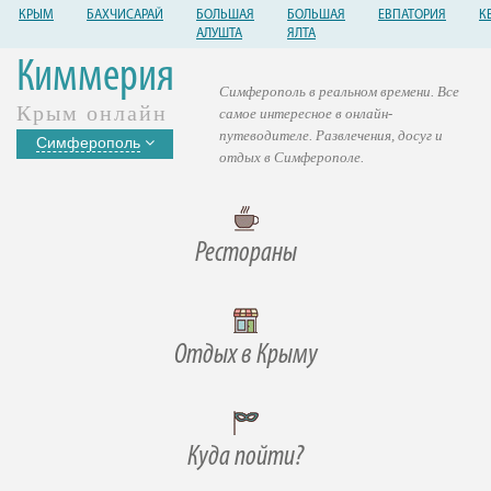
КРЫМ
БАХЧИСАРАЙ
БОЛЬШАЯ
БОЛЬШАЯ
ЕВПАТОРИЯ
К
АЛУШТА
ЯЛТА
Киммерия
Симферополь в реальном времени. Все
Крым онлайн
самое интересное в онлайн-
путеводителе. Развлечения, досуг и
Симферополь
отдых в Симферополе.
Рестораны
Отдых в Крыму
Куда пойти?