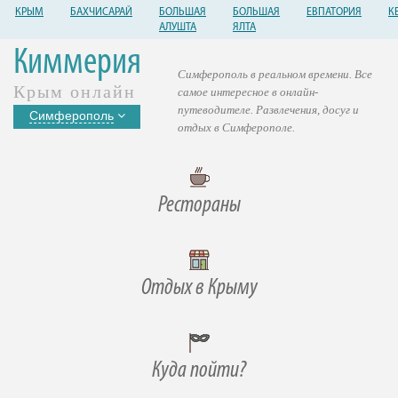
КРЫМ
БАХЧИСАРАЙ
БОЛЬШАЯ
БОЛЬШАЯ
ЕВПАТОРИЯ
К
АЛУШТА
ЯЛТА
Киммерия
Симферополь в реальном времени. Все
Крым онлайн
самое интересное в онлайн-
путеводителе. Развлечения, досуг и
Симферополь
отдых в Симферополе.
Рестораны
Отдых в Крыму
Куда пойти?