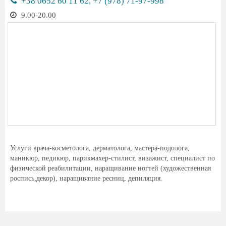
+38 0652 60 11 62, +7 (978) 71-97-998
9.00-20.00
Услуги врача-косметолога, дерматолога, мастера-подолога,
маникюр, педикюр, парикмахер-стилист, визажист, специалист по
физической реабилитации, наращивание ногтей (художественная
роспись,декор), наращивание ресниц, депиляция.