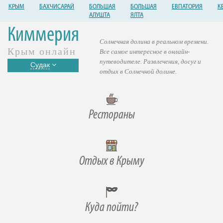
КРЫМ
БАХЧИСАРАЙ
БОЛЬШАЯ
БОЛЬШАЯ
ЕВПАТОРИЯ
К
АЛУШТА
ЯЛТА
Киммерия
Солнечная долина в реальном времени.
Крым онлайн
Все самое интересное в онлайн-
путеводителе. Развлечения, досуг и
Судак
отдых в Солнечной долине.
Рестораны
Отдых в Крыму
Куда пойти?