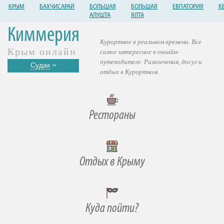
КРЫМ
БАХЧИСАРАЙ
БОЛЬШАЯ
БОЛЬШАЯ
ЕВПАТОРИЯ
К
АЛУШТА
ЯЛТА
Киммерия
Курортное в реальном времени. Все
Крым онлайн
самое интересное в онлайн-
путеводителе. Развлечения, досуг и
Судак
отдых в Курортном.
Рестораны
Отдых в Крыму
Куда пойти?