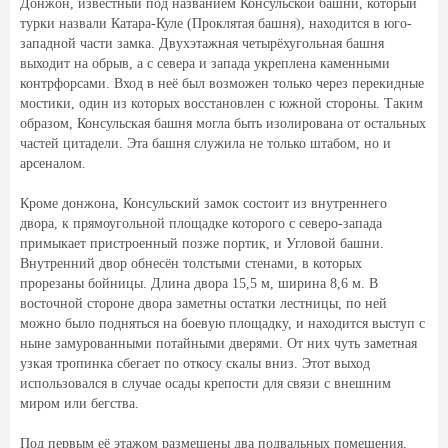
Донжон, известный под названием Консульской башни, который
турки назвали Катара-Куле (Проклятая башня), находится в юго-
западной части замка. Двухэтажная четырёхугольная башня
выходит на обрыв, а с севера и запада укреплена каменными
контрфорсами. Вход в неё был возможен только через перекидные
мостики, один из которых восстановлен с южной стороны. Таким
образом, Консульская башня могла быть изолирована от остальных
частей цитадели. Эта башня служила не только штабом, но и
арсеналом.
Кроме донжона, Консульский замок состоит из внутреннего
двора, к прямоугольной площадке которого с северо-запада
примыкает пристроенный позже портик, и Угловой башни.
Внутренний двор обнесён толстыми стенами, в которых
прорезаны бойницы. Длина двора 15,5 м, ширина 8,6 м. В
восточной стороне двора заметны остатки лестницы, по ней
можно было подняться на боевую площадку, и находится выступ с
ныне замурованными потайными дверями. От них чуть заметная
узкая тропинка сбегает по откосу скалы вниз. Этот выход
использовался в случае осады крепости для связи с внешним
миром или бегства.
Под первым её этажом размещены два подвальных помещения.