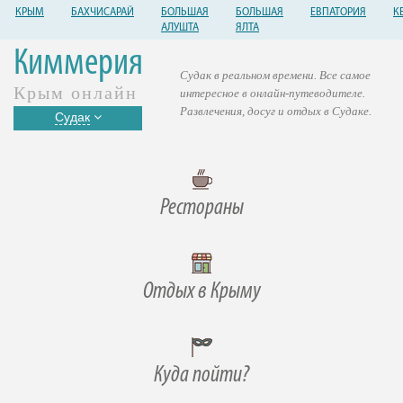
КРЫМ
БАХЧИСАРАЙ
БОЛЬШАЯ
БОЛЬШАЯ
ЕВПАТОРИЯ
К
АЛУШТА
ЯЛТА
Киммерия
Судак в реальном времени. Все самое
Крым онлайн
интересное в онлайн-путеводителе.
Развлечения, досуг и отдых в Судаке.
Судак
Рестораны
Отдых в Крыму
Куда пойти?