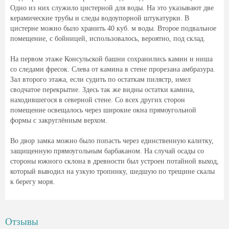
Одно из них служило цистерной для воды. На это указывают две
керамические трубы и следы водоупорной штукатурки. В
цистерне можно было хранить 40 куб. м воды. Второе подвальное
помещение, с бойницей, использовалось, вероятно, под склад.
На первом этаже Консульской башни сохранились камин и ниша
со следами фресок. Слева от камина в стене прорезана амбразура.
Зал второго этажа, если судить по остаткам пилястр, имел
сводчатое перекрытие. Здесь так же видны остатки камина,
находившегося в северной стене. Со всех других сторон
помещение освещалось через широкие окна прямоугольной
формы с закруглённым верхом.
Во двор замка можно было попасть через единственную калитку,
защищенную прямоугольным барбаканом. На случай осады со
стороны южного склона в древности был устроен потайной выход,
который выводил на узкую тропинку, шедшую по трещине скалы
к берегу моря.
Отзывы