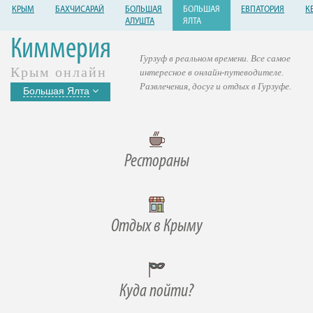
КРЫМ
БАХЧИСАРАЙ
БОЛЬШАЯ
БОЛЬШАЯ
ЕВПАТОРИЯ
К
АЛУШТА
ЯЛТА
Киммерия
Гурзуф в реальном времени. Все самое
Крым онлайн
интересное в онлайн-путеводителе.
Развлечения, досуг и отдых в Гурзуфе.
Большая Ялта
Рестораны
Отдых в Крыму
Куда пойти?