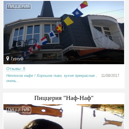
ПИЦЦЕРИЯ
Гурзуф
Отзывы: 8
Неплохое кафе ! Хорошое пиво, кухня прекрасная ,
11/08/2017
очень...
Пиццерия "Наф-Наф"
ПИЦЦЕРИЯ