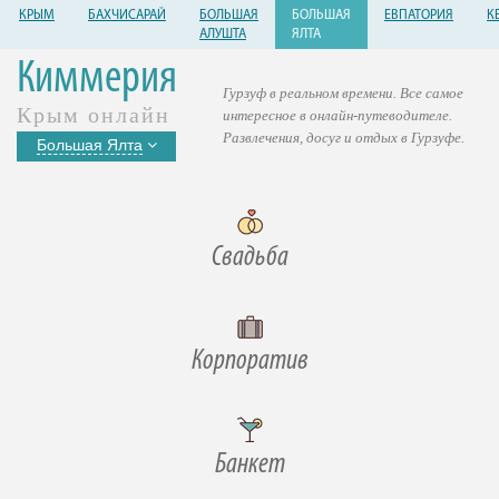
КРЫМ
БАХЧИСАРАЙ
БОЛЬШАЯ
БОЛЬШАЯ
ЕВПАТОРИЯ
К
АЛУШТА
ЯЛТА
Киммерия
Гурзуф в реальном времени. Все самое
Крым онлайн
интересное в онлайн-путеводителе.
Развлечения, досуг и отдых в Гурзуфе.
Большая Ялта
Свадьба
Корпоратив
Банкет