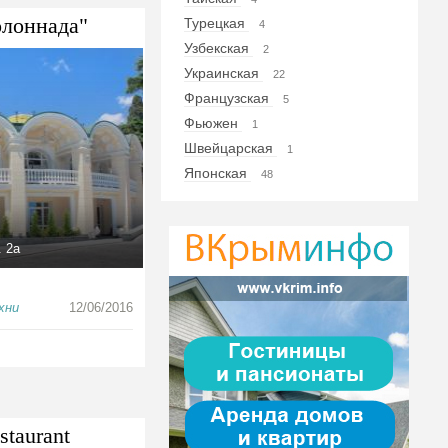
олоннада"
Турецкая
4
Узбекская
2
Украинская
22
Французская
5
Фьюжен
1
Швейцарская
1
Японская
48
. 2а
хни
12/06/2016
staurant