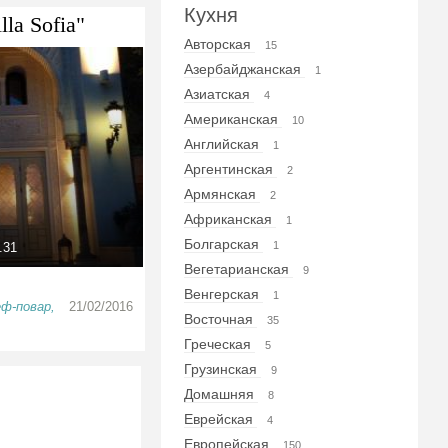
Кухня
lla Sofia"
Авторская
15
Азербайджанская
1
Азиатская
4
Американская
10
Английская
1
Аргентинская
2
Армянская
2
Африканская
1
Болгарская
1
.31
Вегетарианская
9
Венгерская
1
ф-повар,
21/02/2016
Восточная
35
Греческая
5
Грузинская
9
Домашняя
8
Еврейская
4
Европейская
150