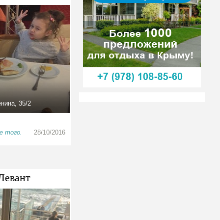
нина, 35/2
е того.
28/10/2016
Левант