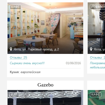
КАФЕ
РЕСТОР
Ялта, ул. Парковый проезд, д.2
Ялта, у
Отзывы: 25
Отзывы: 
Сырники очень вкусно!!!
01/06/2016
Понорамны
небольшие
Кухня:
европейская
Gazebo
БАР
КАФЕ