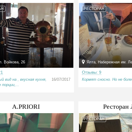
АН
РЕСТОРАН
л. Войкова, 26
Ялта, Набережная им. Ле
21
Отзывы: 9
й вид на , вкусная кухня,
16/07/2017
Кормят сносно. Но не боле
 порции,...
A.PRIORI
Ресторан 
РЕСТОРАН