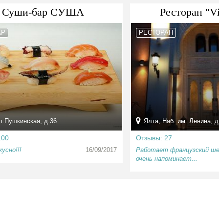
Суши-бар СУША
Ресторан "Vi
АР
РЕСТОРАН
л.Пушкинская, д.36
Ялта, Наб. им. Ленина, д
100
Отзывы: 27
усно!!!
16/09/2017
Работает французский ше
очень напоминает...