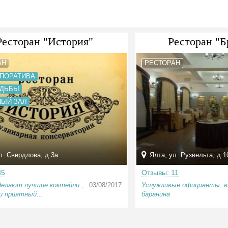
Ресторан "История"
Ресторан "Б
АН
РЕСТОРАН
РПОРАТИВА
АДЬБЫ
НЫЙ ЗАЛ
л. Свердлова, д.3а
Ялта, ул. Рузвельта, д.1
85
Отзывы: 11
делают лучшие коктейли ,
03/08/2017
Услужливые официанты..в
и приятный...
баранина