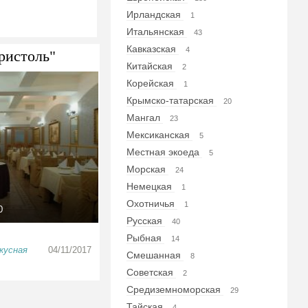
Ирландская
1
Итальянская
43
Кавказская
4
ристоль"
Китайская
2
Корейская
1
Крымско-татарская
20
Мангал
23
Мексиканская
5
Местная экоеда
5
Морская
24
Немецкая
1
Охотничья
1
0
Русская
40
Рыбная
14
кусная
04/11/2017
Смешанная
8
Советская
2
Средиземноморская
29
Тайская
4