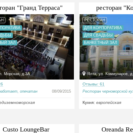
торан "Гранд Терраса"
ресторан "К
АН
РЕСТОРАН
РПОРАТИВА
ДЛЯ КОРПОРАТИВА
АДЬБЫ
ДЛЯ СВАДЬБЫ
НЫЙ ЗАЛ
БАНКЕТНЫЙ ЗАЛ
л. Морская, д.3А
Ялта, ул. Коммунаров, д
26
Отзывы: 61
работает, опечатан
08/09/2015
Ресторан черноморской ку
едиземноморская
Кухня:
европейская
Custo LoungeBar
Oreanda Re