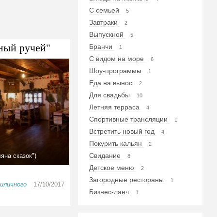
С семьей
5
Завтраки
2
Выпускной
5
ный ручей"
Бранчи
1
С видом на море
6
Шоу-программы
1
Еда на вынос
2
Для свадьбы
10
Летняя терраса
4
Спортивные трансляции
1
Встретить новый год
4
Покурить кальян
2
Свидание
яна сказок")
8
Детское меню
2
Загородные рестораны
1
иличного
17/10/2017
Бизнес-ланч
1