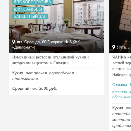
ДЛЯ КОРПОРАТИВА
ДЛЯ СВАДЬБЫ
БАНКЕТНЫЙ ЗАЛ
пгт. Ореанда, 60-Г, корпус № 8 (ЖК
«Дипломат»)
Ялта, Л
Изысканный ресторан итальянской кухни с
ЧАЙКА - п
авторским акцентом в Ливадии.
летней те
в стиле л
Кухня:
авторская
,
европейская
,
Набережн
итальянская
Отзывы: 
Средний чек:
3500 руб.
Красиво, 
обслужива
Кухня:
ве
европейс
местная 
средизем