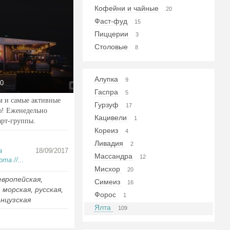
Кофейни и чайные
20
Фаст-фуд
15
Пиццерии
3
Столовые
8
Алупка
9
50
Гаспра
5
м и самые активные
Гурзуф
17
ю! Еженедельно
Кацивели
1
арт-группы.
Кореиз
4
Ливадия
2
а
18/09/2017
Массандра
12
та //...
Мисхор
20
европейская
,
Симеиз
16
,
морская
,
русская
,
Форос
1
нцузская
Ялта
109