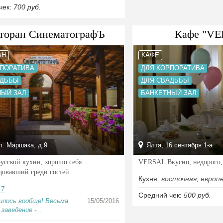
чек:
700 руб.
торан СинематографЪ
Кафе "V
АН
КАФЕ
РПОРАТИВА
ДЛЯ КОРПОРАТИВА
АДЬБЫ
ДЛЯ СВАДЬБЫ
НЫЙ ЗАЛ
БАНКЕТНЫЙ ЗАЛ
л. Маршака, д.9
Ялта, 16 сентября 1-а
русской кухни, хорошо себя
VERSAL Вкусно, недорого, 
довавший среди гостей.
Кухня:
восточная
,
европ
47
Средний чек:
500 руб.
илось вообще! Весьма
15/05/2016
заведение -...