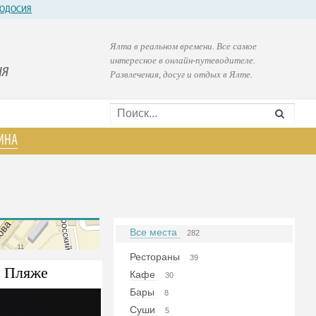
ОДОСИЯ
Ялта в реальном времени. Все самое
интересное в онлайн-путеводителе.
ия
Развлечения, досуг и отдых в Ялте.
ИНА
Все места
282
Рестораны
39
 Пляже
Кафе
30
Бары
8
Суши
5