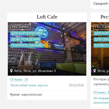
Средний 
Loft Cafe
Рес
РЕСТОРАН
РЕСТОР
ДЛЯ КОРПОРАТИВА
ДЛЯ КО
ДЕНЬ РОЖДЕНИЯ
ДЛЯ СВ
ПОКУРИТЬ КАЛЬЯН
БАНКЕТ
Ялта, Ялта, ул. Игнатенко 3
Ялта, у
Отзывы: 16
Ресторан 
зарекомен
Люля-кебаб очень вкусно
20/11/2016
Отзывы: 
Кухня:
европейская
Не понрав
неуютное 