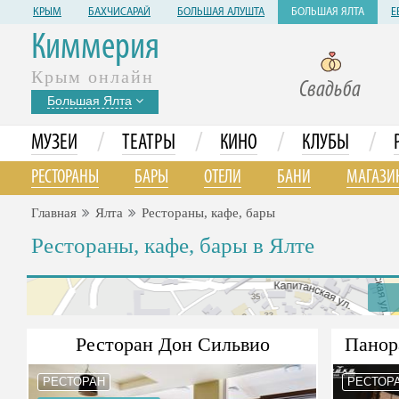
КРЫМ
БАХЧИСАРАЙ
БОЛЬШАЯ АЛУШТА
БОЛЬШАЯ ЯЛТА
Е
Киммерия
Крым онлайн
Свадьба
Большая Ялта
/
/
/
/
МУЗЕИ
ТЕАТРЫ
КИНО
КЛУБЫ
РЕСТОРАНЫ
БАРЫ
ОТЕЛИ
БАНИ
МАГАЗИ
Главная
Ялта
Рестораны, кафе, бары
Рестораны, кафе, бары в Ялте
Ресторан Дон Сильвио
Панор
РЕСТОРАН
РЕСТОР