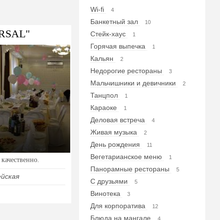
Wi-fi
4
Банкетный зал
10
ERSAL"
Стейк-хаус
1
Горячая выпечка
1
Кальян
2
Недорогие рестораны
3
Мальчишники и девичники
2
Танцпол
1
Караоке
1
Деловая встреча
4
Живая музыка
2
День рождения
11
Вегетарианское меню
1
качественно.
Панорамные рестораны
5
ейская
С друзьями
5
Винотека
3
Для корпоратива
12
Блюда на мангале
4