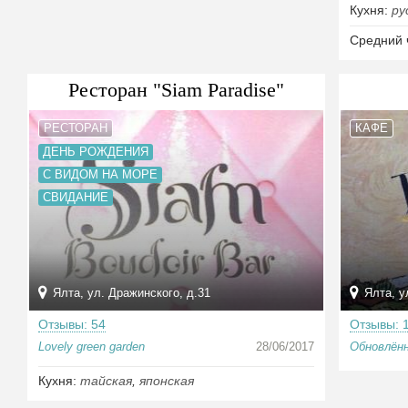
Кухня:
ру
Средний 
Ресторан "Siam Paradise"
РЕСТОРАН
КАФЕ
ДЕНЬ РОЖДЕНИЯ
С ВИДОМ НА МОРЕ
СВИДАНИЕ
Ялта, ул. Дражинского, д.31
Ялта, у
Отзывы: 54
Отзывы: 
Lovely green garden
28/06/2017
Обновлённ
Кухня:
тайская
,
японская