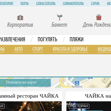
ВПАТОРИЯ
КЕРЧЬ
СЕВАСТОПОЛЬ
СИМФЕРОПОЛЬ
СУДАК
ФЕ
Корпоратив
Банкет
День Рожден
/
/
РАЗВЛЕЧЕНИЯ
ПОГУЛЯТЬ
ПЛЯЖИ
НЫ
АВТО
СПОРТ
КРАСОТА И ЗДОРОВЬЕ
МЕДИЦ
Показать на карте
амный ресторан ЧАЙКА
ЧАЙКА на
АН
РЕСТОРАН