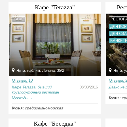
Кафе "Terazza"
Рес
КАФЕ
РЕСТОР
ДЛЯ КО
ДЛЯ СВ
БАНКЕТ
Ялта, наб. им. Ленина, 35/2
Ялта, у
Отзывы: 10
Отзывы: 
Кафе Terazza, бывший
08/03/2016
Давно не 
круглосуточный ресторан
Ореанды....
Кухня:
ср
Кухня:
средиземноморская
Кафе "Беседка"