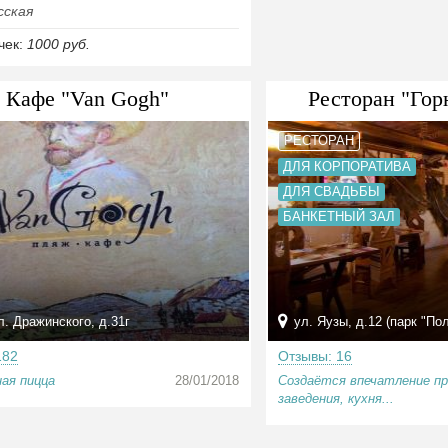
сская
чек:
1000 руб.
Кафе "Van Gogh"
Ресторан "Гор
РЕСТОРАН
ДЛЯ КОРПОРАТИВА
ДЛЯ СВАДЬБЫ
БАНКЕТНЫЙ ЗАЛ
л. Дражинского, д.31г
ул. Яузы, д.12 (парк "Пол
182
Отзывы: 16
ая пицца
28/01/2018
Создаётся впечатление пр
заведения, кухня...