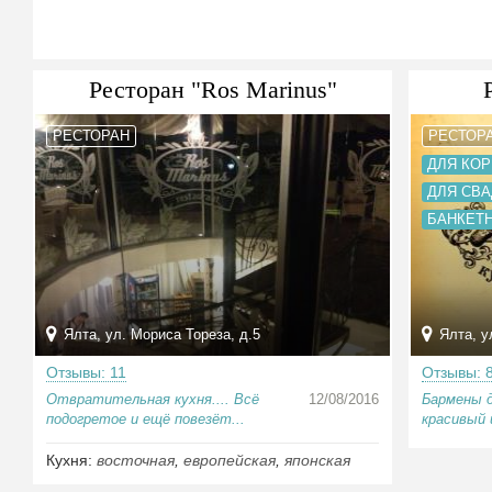
Ресторан "Ros Marinus"
РЕСТОРАН
РЕСТОР
ДЛЯ КО
ДЛЯ СВ
БАНКЕТ
Ялта, ул. Мориса Тореза, д.5
Ялта, у
Отзывы: 11
Отзывы: 
Отвратительная кухня.... Всё
12/08/2016
Бармены 
подогретое и ещё повезёт...
красивый 
Кухня:
восточная
,
европейская
,
японская