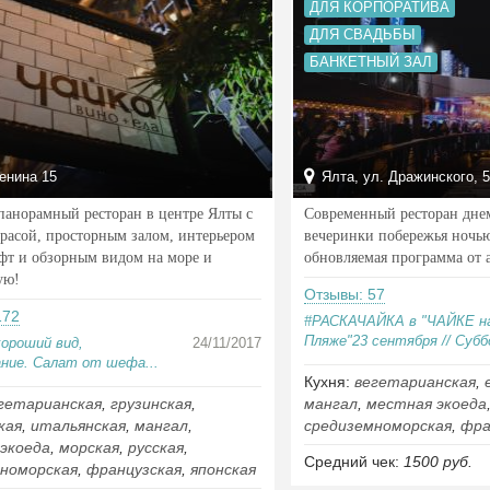
ДЛЯ КОРПОРАТИВА
ДЛЯ СВАДЬБЫ
БАНКЕТНЫЙ ЗАЛ
енина 15
Ялта, ул. Дражинского, 
анорамный ресторан в центре Ялты с
Современный ресторан дне
ррасой, просторным залом, интерьером
вечеринки побережья ночь
офт и обзорным видом на море и
обновляемая программа от 
ую!
Отзывы: 57
172
#РАСКАЧАЙКА в "ЧАЙКЕ н
Пляже"23 сентября // Суббо
хороший вид,
24/11/2017
ние. Салат от шефа...
Кухня:
вегетарианская
,
гетарианская
,
грузинская
,
мангал
,
местная экоеда
кая
,
итальянская
,
мангал
,
средиземноморская
,
фра
экоеда
,
морская
,
русская
,
Средний чек:
1500 руб.
номорская
,
французская
,
японская