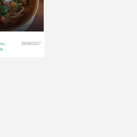
пы,
28/06/2017
а...