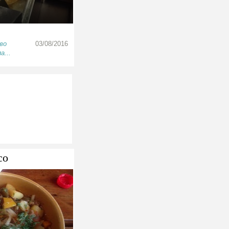
во
03/08/2016
а...
со