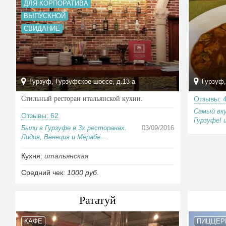
ДЛЯ КОРПОРАТИВА
ВЫПУСКНОЙ
СВИДАНИЕ
Гурзуф, Гурзуфское шоссе, д.13-а
Гурзуф,
Стильный ресторан итальянской кухни.
Отзывы: 
Самый вк
Отзывы: 62
Гурзуфе! 
Были в Гурзуфе в 3х ресторанах.
03/09/2016
Лидия, Венеция и Мерабе....
Кухня:
итальянская
Средний чек:
1000 руб.
Рататуй
КАФЕ
ПИЦЦЕР