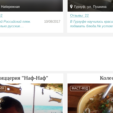
 Набережная
Гурзуф, ул. Пушкина
62
Отзывы: 22
й Российский пляж.
10/08/2017
В Гурзуфе научились краси
ько русские....
подавать блюда.Не устоял
иццерия "Наф-Наф"
Коле
ИЯ
ФАСТ-ФУД