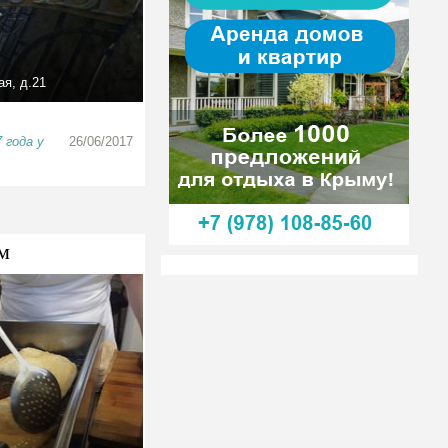
ая, д.21
 года у
26/06/2017
м