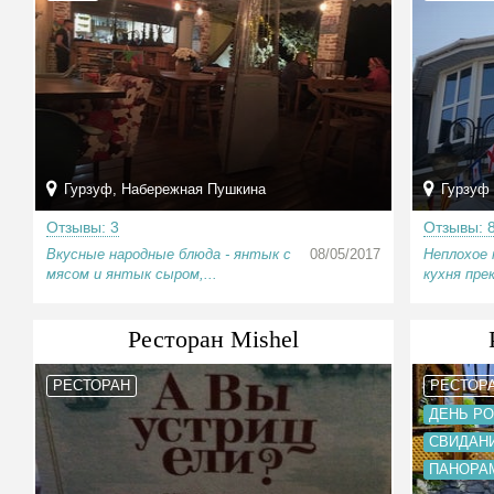
Гурзуф, Набережная Пушкина
Гурзуф
Отзывы: 3
Отзывы: 
Вкусные народные блюда - янтык с
08/05/2017
Неплохое 
мясом и янтык сыром,...
кухня прек
Ресторан Mishel
РЕСТОРАН
РЕСТОР
ДЕНЬ Р
СВИДАН
ПАНОРА