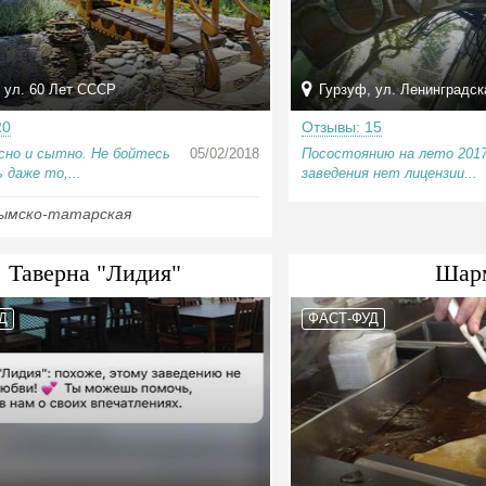
 ул. 60 Лет СССР
Гурзуф, ул. Ленинградск
20
Отзывы: 15
сно и сытно. Не бойтесь
05/02/2018
Посостоянию на лето 2017
 даже то,...
заведения нет лицензии...
ымско-татарская
Таверна "Лидия"
Шар
Д
ФАСТ-ФУД