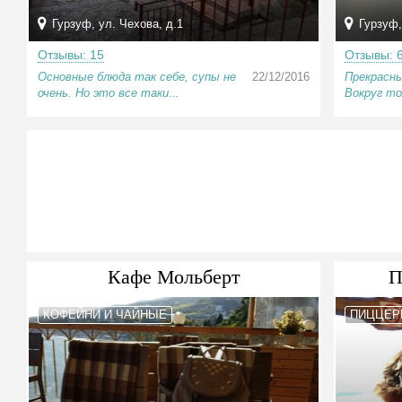
Гурзуф, ул. Чехова, д.1
Гурзуф,
Отзывы: 15
Отзывы: 
Основные блюда так себе, супы не
22/12/2016
Прекрасны
очень. Но это все таки...
Вокруг тол
Кафе Мольберт
П
КОФЕЙНИ И ЧАЙНЫЕ
ПИЦЦЕР