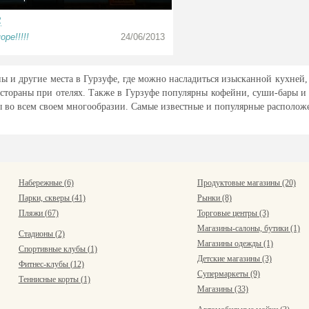
2
ре!!!!!
24/06/2013
ы и другие места в Гурзуфе, где можно насладиться изысканной кухней, 
естораны при отелях. Также в Гурзуфе популярны кофейни, суши-бары и
ы во всем своем многообразии. Самые известные и популярные расположен
Набережные (6)
Продуктовые магазины (20)
Парки, скверы (41)
Рынки (8)
Пляжи (67)
Торговые центры (3)
Магазины-салоны, бутики (1)
Стадионы (2)
Магазины одежды (1)
Спортивные клубы (1)
Детские магазины (3)
Фитнес-клубы (12)
Супермаркеты (9)
Теннисные корты (1)
Магазины (33)