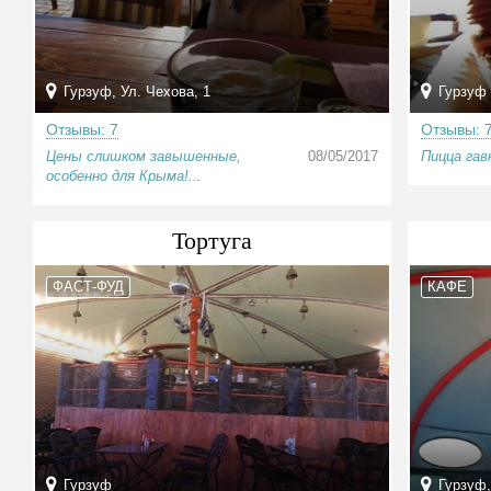
Гурзуф, Ул. Чехова, 1
Гурзуф
Отзывы: 7
Отзывы: 
Цены слишком завышенные,
08/05/2017
Пицца гав
особенно для Крыма!...
Тортуга
ФАСТ-ФУД
КАФЕ
Гурзуф
Гурзуф,