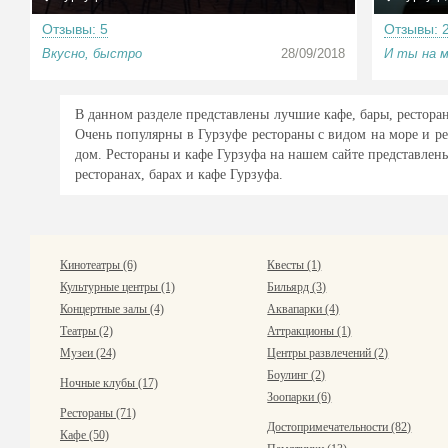
Отзывы: 5
Отзывы: 
Вкусно, быстро
28/09/2018
И ты на мо
В данном разделе представлены лучшие кафе, бары, ресторан
Очень популярны в Гурзуфе рестораны с видом на море и р
дом. Рестораны и кафе Гурзуфа на нашем сайте представлен
ресторанах, барах и кафе Гурзуфа.
Кинотеатры (6)
Квесты (1)
Культурные центры (1)
Бильярд (3)
Концертные залы (4)
Аквапарки (4)
Театры (2)
Аттракционы (1)
Музеи (24)
Центры развлечений (2)
Боулинг (2)
Ночные клубы (17)
Зоопарки (6)
Рестораны (71)
Достопримечательности (82)
Кафе (50)