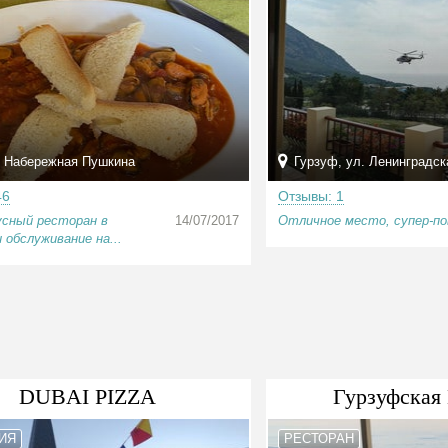
 Набережная Пушкина
Гурзуф, ул. Ленинградск
46
Отзывы: 1
усный ресторан в
14/07/2017
Отличное место, супер-по
и обслуживание на...
DUBAI PIZZA
Гурзуфская
ИЯ
РЕСТОРАН