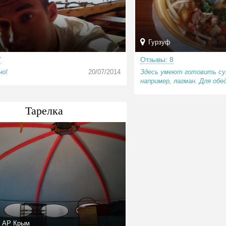
Гурзуф
7
Отзывы: 8
но!
20/07/2014
Здесь умеют готовить су
например, лагман. Для обед
Тарелка
 АР Крым