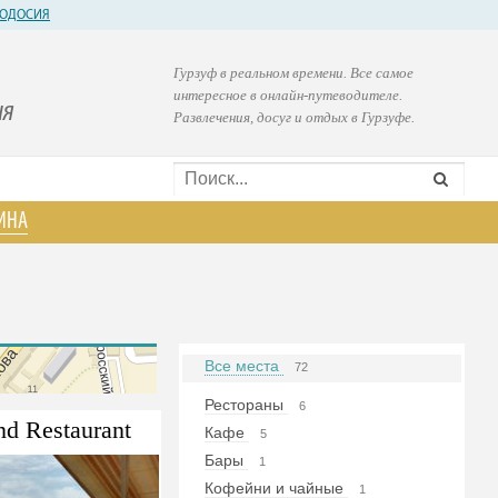
ОДОСИЯ
Гурзуф в реальном времени. Все самое
интересное в онлайн-путеводителе.
ия
Развлечения, досуг и отдых в Гурзуфе.
ИНА
Все места
72
Рестораны
6
nd Restaurant
Кафе
5
Бары
1
Кофейни и чайные
1