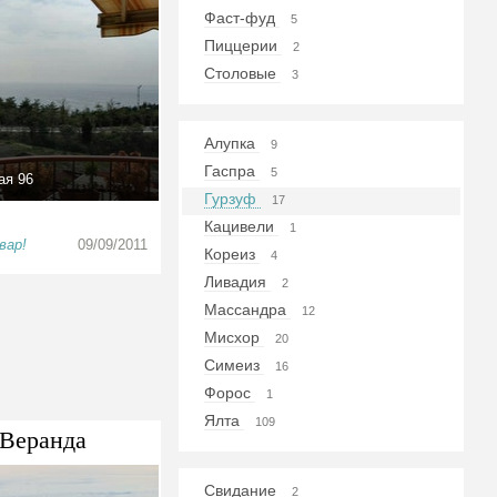
Фаст-фуд
5
Пиццерии
2
Столовые
3
Алупка
9
Гаспра
5
ая 96
Гурзуф
17
Кацивели
1
вар!
09/09/2011
Кореиз
4
Ливадия
2
Массандра
12
Мисхор
20
Симеиз
16
Форос
1
Ялта
109
 Веранда
Свидание
2