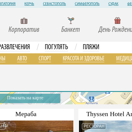
ВПАТОРИЯ
КЕРЧЬ
СЕВАСТОПОЛЬ
СИМФЕРОПОЛЬ
СУДАК
ФЕ
Корпоратив
Банкет
День Рожден
/
/
РАЗВЛЕЧЕНИЯ
ПОГУЛЯТЬ
ПЛЯЖИ
НЫ
АВТО
СПОРТ
КРАСОТА И ЗДОРОВЬЕ
МЕДИЦ
Показать на карте
Мераба
Thyssen Hotel A
АН
РЕСТОРАН