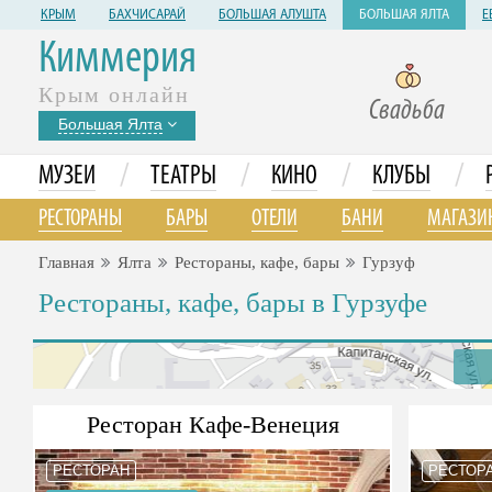
КРЫМ
БАХЧИСАРАЙ
БОЛЬШАЯ АЛУШТА
БОЛЬШАЯ ЯЛТА
Е
Киммерия
Крым онлайн
Свадьба
Большая Ялта
/
/
/
/
МУЗЕИ
ТЕАТРЫ
КИНО
КЛУБЫ
РЕСТОРАНЫ
БАРЫ
ОТЕЛИ
БАНИ
МАГАЗИ
Главная
Ялта
Рестораны, кафе, бары
Гурзуф
Рестораны, кафе, бары в Гурзуфе
Ресторан Кафе-Венеция
РЕСТОРАН
РЕСТОР