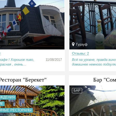
Гурзуф
8
Отзывы: 2
кафе ! Хорошое пиво,
11/08/2017
Всё на уровне, правда вино
расная , очень...
домашнее немного подгулял
Ресторан "Берекет"
Бар "Сом
АН
БАР
ОЖДЕНИЯ
ИЕ
МНЫЕ РЕСТОРАНЫ