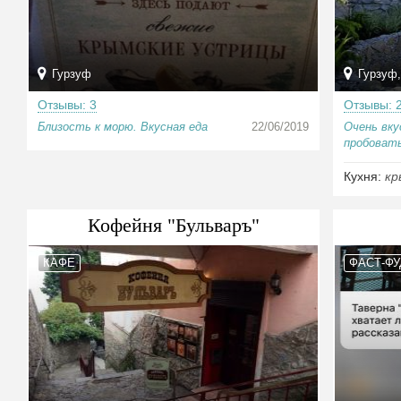
Гурзуф
Гурзуф,
Отзывы: 3
Отзывы: 
Близость к морю. Вкусная еда
22/06/2019
Очень вку
пробовать
Кухня:
кр
Кофейня "Бульваръ"
КАФЕ
ФАСТ-ФУ