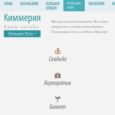
КРЫМ
БАХЧИСАРАЙ
БОЛЬШАЯ
БОЛЬШАЯ
ЕВПАТОРИЯ
К
АЛУШТА
ЯЛТА
Киммерия
Мисхор в реальном времени. Все самое
Крым онлайн
интересное в онлайн-путеводителе.
Развлечения, досуг и отдых в Мисхоре.
Большая Ялта
Свадьба
Корпоратив
Банкет