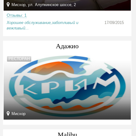
Мисхор, ул. Алупкинское шоссе, 2
Отзывы: 1
Хорошее обслуживание,заботливый и
17/09/2015
вежливый...
Адажио
РЕСТОРАН
Мисхор
Malibu