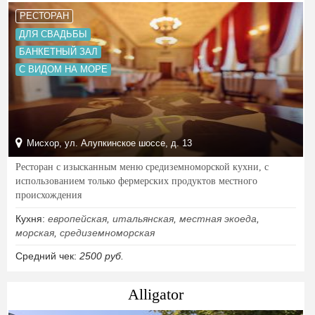
РЕСТОРАН
ДЛЯ СВАДЬБЫ
БАНКЕТНЫЙ ЗАЛ
С ВИДОМ НА МОРЕ
Мисхор, ул. Алупкинское шоссе, д. 13
Ресторан с изысканным меню средиземноморской кухни, с
использованием только фермерских продуктов местного
происхождения
Кухня:
европейская
,
итальянская
,
местная экоеда
,
морская
,
средиземноморская
Средний чек:
2500 руб.
Alligator