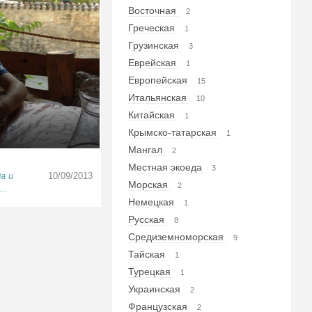
Восточная
2
Греческая
1
Грузинская
3
Еврейская
1
Европейская
15
Итальянская
10
Китайская
1
Крымско-татарская
1
Мангал
2
Местная экоеда
3
а и
10/09/2013
Морская
2
..
Немецкая
1
Русская
8
Средиземноморская
9
Тайская
1
Турецкая
1
Украинская
2
Французская
2