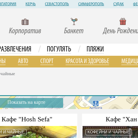
ВПАТОРИЯ
КЕРЧЬ
СЕВАСТОПОЛЬ
СИМФЕРОПОЛЬ
СУДАК
ФЕ
Корпоратив
Банкет
День Рожден
/
/
РАЗВЛЕЧЕНИЯ
ПОГУЛЯТЬ
ПЛЯЖИ
НЫ
АВТО
СПОРТ
КРАСОТА И ЗДОРОВЬЕ
МЕДИЦ
 чайные
Показать на карте
Кафе "Hosh Sefa"
Кафе "Хан
И И ЧАЙНЫЕ
КОФЕЙНИ И ЧАЙНЫЕ