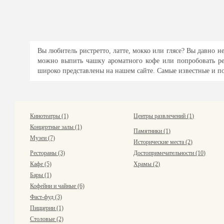
Вы любитель ристретто, латте, мокко или глясе? Вы давно
можно выпить чашку ароматного кофе или попробовать ред
широко представлены на нашем сайте. Самые известные и по
Кинотеатры (1)
Центры развлечений (1)
Концертные залы (1)
Памятники (1)
Музеи (7)
Исторические места (2)
Рестораны (3)
Достопримечательности (10)
Кафе (5)
Храмы (2)
Бары (1)
Кофейни и чайные (6)
Фаст-фуд (3)
Пиццерии (1)
Столовые (2)