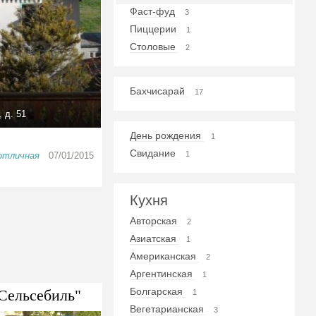
Фаст-фуд
3
Пиццерии
1
Столовые
2
Бахчисарай
17
 д. 51
День рождения
1
Свидание
1
отличная
07/01/2015
Кухня
Авторская
2
Азиатская
1
Американская
2
Аргентинская
1
Болгарская
Сельсебиль"
1
Вегетарианская
3