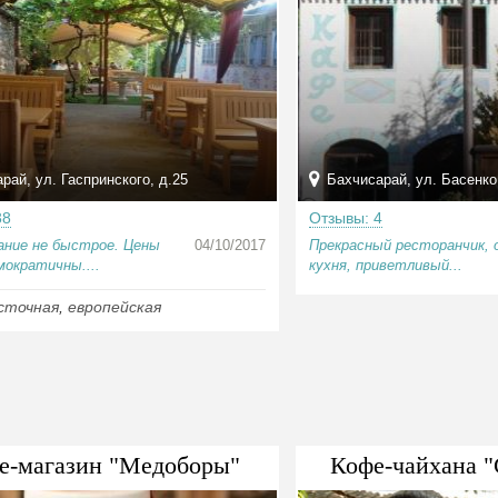
рай, ул. Гаспринского, д.25
Бахчисарай, ул. Басенко,
38
Отзывы: 4
ание не быстрое. Цены
04/10/2017
Прекрасный ресторанчик, 
мократичны....
кухня, приветливый...
сточная
,
европейская
е-магазин "Медоборы"
Кофе-чайхана "