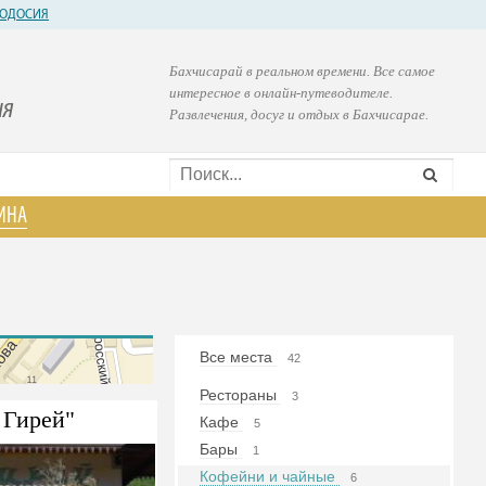
ОДОСИЯ
Бахчисарай в реальном времени. Все самое
интересное в онлайн-путеводителе.
ия
Развлечения, досуг и отдых в Бахчисарае.
ИНА
Все места
42
Рестораны
3
 Гирей"
Кафе
5
Бары
1
Кофейни и чайные
6