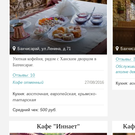
Бахчисарай, ул.Ленина, д.71
Бахчиса
Уютная кофейня, рядом с Ханским дворцом в
Отзывы: 
Бахчисарае.
Обслужив
вполне де
Отзывы: 10
Кофе отменный
27/08/2016
Кухня:
во
Кухня:
восточная
,
европейская
,
крымско-
татарская
Средний чек:
500 руб.
Кафе "Иннает"
Каф