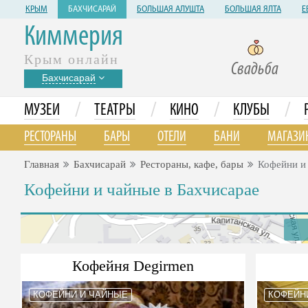
КРЫМ
БАХЧИСАРАЙ
БОЛЬШАЯ АЛУШТА
БОЛЬШАЯ ЯЛТА
Е
Киммерия
Крым онлайн
Свадьба
Бахчисарай
/
/
/
/
МУЗЕИ
ТЕАТРЫ
КИНО
КЛУБЫ
РЕСТОРАНЫ
БАРЫ
ОТЕЛИ
БАНИ
МАГАЗИ
Главная
Бахчисарай
Рестораны, кафе, бары
Кофейни и
Кофейни и чайные в Бахчисарае
Кофейня Degirmen
КОФЕЙНИ И ЧАЙНЫЕ
КОФЕЙН