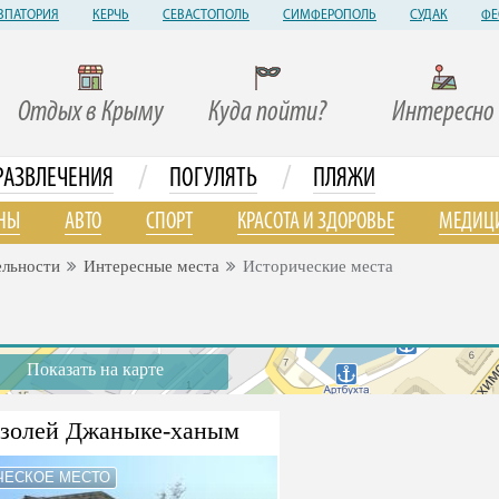
ВПАТОРИЯ
КЕРЧЬ
СЕВАСТОПОЛЬ
СИМФЕРОПОЛЬ
СУДАК
ФЕ
Отдых в Крыму
Куда пойти?
Интересно
/
/
РАЗВЛЕЧЕНИЯ
ПОГУЛЯТЬ
ПЛЯЖИ
НЫ
АВТО
СПОРТ
КРАСОТА И ЗДОРОВЬЕ
МЕДИЦ
ельности
Интересные места
Исторические места
Показать на карте
золей Джаныке-ханым
ЧЕСКОЕ МЕСТО