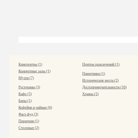
Кинотеатры (1)
Центры развлечений (1)
Концертные залы (1)
Памятники (1)
Музеи (7)
Исторические места (2)
Рестораны (3)
Достопримечательности (10)
Кафе (5)
Храмы (2)
Бары (1)
Кофейни и чайные (6)
Фаст-фуд (3)
Пиццерии (1)
Столовые (2)