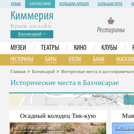
КРЫМ
БАХЧИСАРАЙ
БОЛЬШАЯ АЛУШТА
БОЛЬШАЯ ЯЛТА
Е
Киммерия
Крым онлайн
Рестораны
Бахчисарай
/
/
/
/
МУЗЕИ
ТЕАТРЫ
КИНО
КЛУБЫ
РЕСТОРАНЫ
БАРЫ
ОТЕЛИ
БАНИ
МАГАЗИ
Главная
Бахчисарай
Интересные места и достопримечат
Исторические места в Бахчисарае
Осадный колодец Тик-кую
Мав
ИСТОРИЧЕСКОЕ МЕСТО
ИСТОРИ