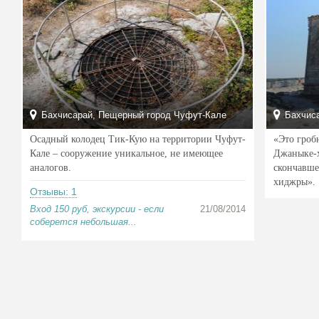
Бахчисарай, Пещерный город Чуфут-Кале
Бахчис
Осадный колодец Тик-Кую на территории Чуфут-
«Это гроб
Кале – сооружение уникальное, не имеющее
Джаныке-х
аналогов.
скончавше
хиджры».
Отзывы: 1
Вход 150 руб, экскурсии - если
21/08/2014
соберется небольшая...