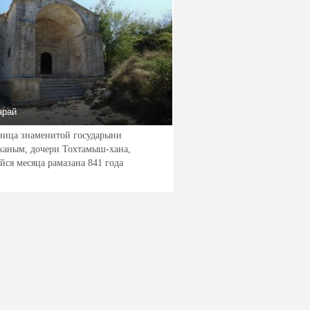
арай
ница знаменитой государыни
аным, дочери Тохтамыш-хана,
йся месяца рамазана 841 года