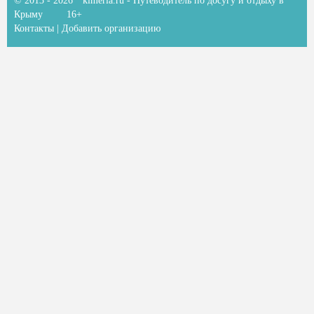
© 2013 - 2026
kimeria.ru
- Путеводитель по досугу и отдыху в
Крыму
16+
Контакты
|
Добавить организацию