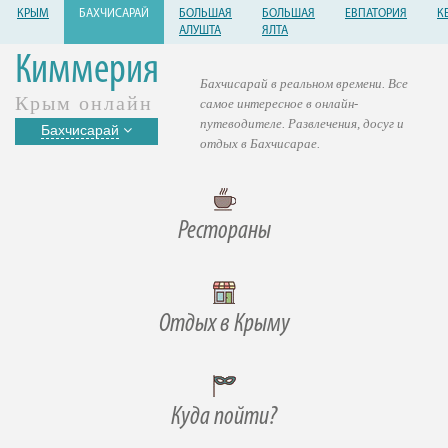
КРЫМ
БАХЧИСАРАЙ
БОЛЬШАЯ
БОЛЬШАЯ
ЕВПАТОРИЯ
К
АЛУШТА
ЯЛТА
Киммерия
Бахчисарай в реальном времени. Все
Крым онлайн
самое интересное в онлайн-
путеводителе. Развлечения, досуг и
Бахчисарай
отдых в Бахчисарае.
Рестораны
Отдых в Крыму
Куда пойти?