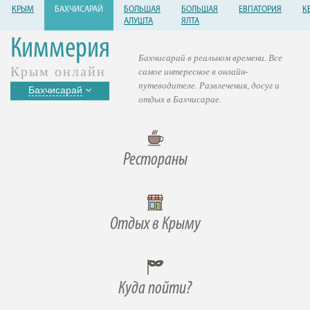
КРЫМ
БАХЧИСАРАЙ
БОЛЬШАЯ
БОЛЬШАЯ
ЕВПАТОРИЯ
К
АЛУШТА
ЯЛТА
Киммерия
Бахчисарай в реальном времени. Все
Крым онлайн
самое интересное в онлайн-
путеводителе. Развлечения, досуг и
Бахчисарай
отдых в Бахчисарае.
Рестораны
Отдых в Крыму
Куда пойти?